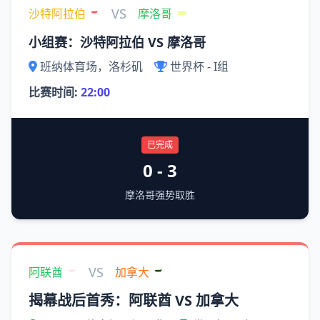
VS
沙特阿拉伯
摩洛哥
小组赛：沙特阿拉伯 VS 摩洛哥
班纳体育场，洛杉矶
世界杯 - I组
比赛时间:
22:00
已完成
0 - 3
摩洛哥强势取胜
VS
阿联酋
加拿大
揭幕战后首秀：阿联酋 VS 加拿大