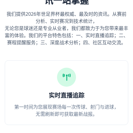
讯一站掌握
我们提供2026年世足界杯最权威、最及时的资讯。从赛前
分析、实时赛况到技术统计，
无论您是球迷还是专业从业者，我们都致力于为您带来最丰
富的体验。我们的平台特色包括：一、实时直播追踪；二、
赛程提醒服务；三、深度战术分析；四、社区互动交流。
实时直播追踪
第一时间为您展现赛场每一次传球、射门与进球，
无需刷新即可获取最新战报。