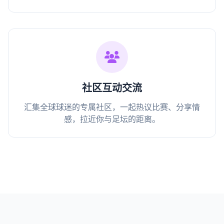
社区互动交流
汇集全球球迷的专属社区，一起热议比赛、分享情
感，拉近你与足坛的距离。