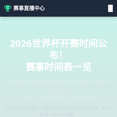
赛事直播中心
2026世界杯开赛时间公
布！
赛事时间表一览
2026年FIFA世界杯足球赛将于2026年6月11日至7月
19日在
加拿大、墨西哥和美国三国联合举办
这是史上首次由三个国家联合主办的世界杯足球赛，共16
座城市将承办比赛。