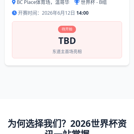
BC Place体育场，温哥华
世界杯 - B组
开赛时间：2026年6月12日
14:00
待开始
TBD
东道主首场亮相
为何选择我们？2026世界杯资