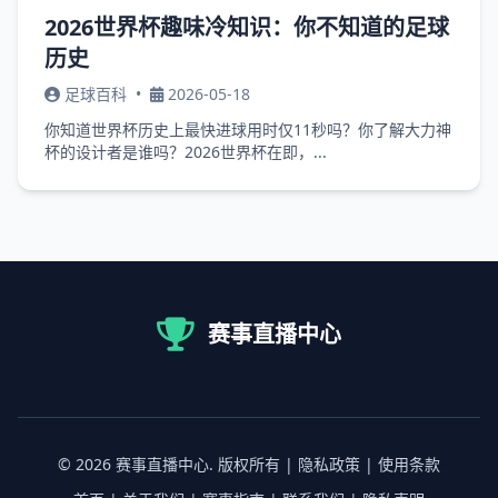
2026世界杯趣味冷知识：你不知道的足球
历史
足球百科
•
2026-05-18
你知道世界杯历史上最快进球用时仅11秒吗？你了解大力神
杯的设计者是谁吗？2026世界杯在即，...
赛事直播中心
© 2026 赛事直播中心. 版权所有 | 隐私政策 | 使用条款