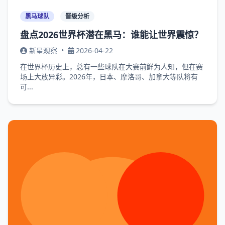
黑马球队
晋级分析
盘点2026世界杯潜在黑马：谁能让世界震惊？
新星观察
•
2026-04-22
在世界杯历史上，总有一些球队在大赛前鲜为人知，但在赛
场上大放异彩。2026年，日本、摩洛哥、加拿大等队将有
可...