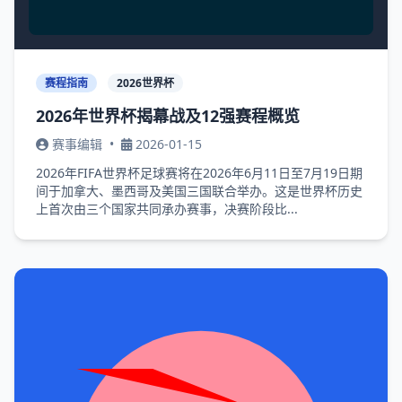
赛程指南
2026世界杯
2026年世界杯揭幕战及12强赛程概览
赛事编辑
•
2026-01-15
2026年FIFA世界杯足球赛将在2026年6月11日至7月19日期
间于加拿大、墨西哥及美国三国联合举办。这是世界杯历史
上首次由三个国家共同承办赛事，决赛阶段比...