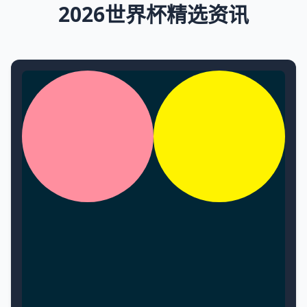
2026世界杯精选资讯