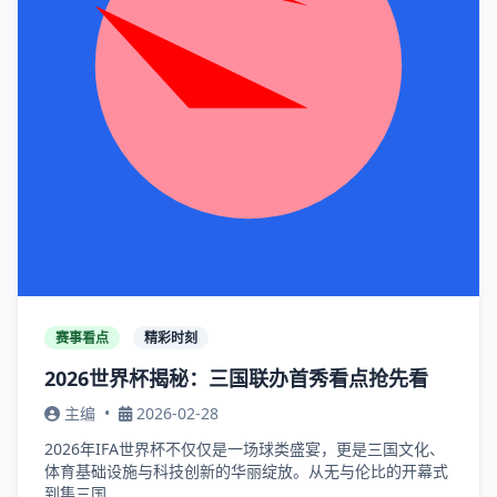
赛事看点
精彩时刻
2026世界杯揭秘：三国联办首秀看点抢先看
主编
•
2026-02-28
2026年IFA世界杯不仅仅是一场球类盛宴，更是三国文化、
体育基础设施与科技创新的华丽绽放。从无与伦比的开幕式
到集三国...