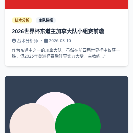
技术分析
主队情报
2026世界杯东道主加拿大队小组赛前瞻
战术分析师
•
2026-03-10
作为东道主之一的加拿大队，虽然在前四届世界杯中仅获一
胜，但2025年美洲杯赛后阵容实力大增。主教练..."