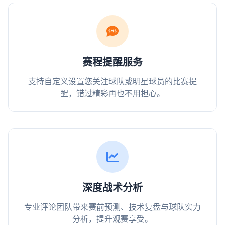
赛程提醒服务
支持自定义设置您关注球队或明星球员的比赛提
醒，错过精彩再也不用担心。
深度战术分析
专业评论团队带来赛前预测、技术复盘与球队实力
分析，提升观赛享受。