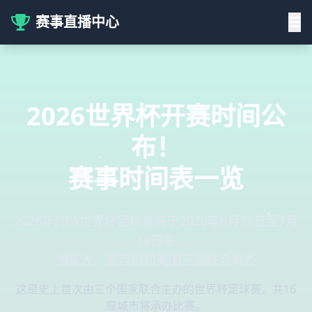
赛事直播中心
2026世界杯开赛时间公
布！
赛事时间表一览
2026年FIFA世界杯足球赛将于2026年6月11日至7月
19日在
加拿大、墨西哥和美国三国联合举办
这是史上首次由三个国家联合主办的世界杯足球赛，共16
座城市将承办比赛。