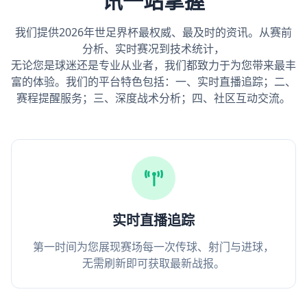
讯一站掌握
我们提供2026年世足界杯最权威、最及时的资讯。从赛前
分析、实时赛况到技术统计，
无论您是球迷还是专业从业者，我们都致力于为您带来最丰
富的体验。我们的平台特色包括：一、实时直播追踪；二、
赛程提醒服务；三、深度战术分析；四、社区互动交流。
实时直播追踪
第一时间为您展现赛场每一次传球、射门与进球，
无需刷新即可获取最新战报。