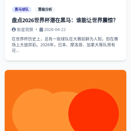
黑马球队
晋级分析
盘点2026世界杯潜在黑马：谁能让世界震惊？
新星观察
•
2026-04-22
在世界杯历史上，总有一些球队在大赛前鲜为人知，但在赛
场上大放异彩。2026年，日本、摩洛哥、加拿大等队将有
可...