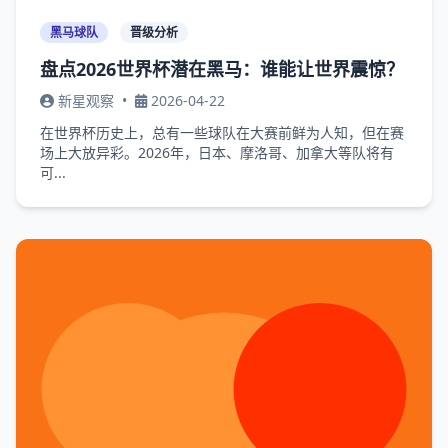
黑马球队
晋级分析
盘点2026世界杯潜在黑马：谁能让世界震惊？
新星观察
•
2026-04-22
在世界杯历史上，总有一些球队在大赛前鲜为人知，但在赛
场上大放异彩。2026年，日本、摩洛哥、加拿大等队将有
可...