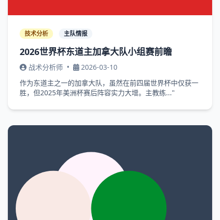
技术分析
主队情报
2026世界杯东道主加拿大队小组赛前瞻
战术分析师
•
2026-03-10
作为东道主之一的加拿大队，虽然在前四届世界杯中仅获一
胜，但2025年美洲杯赛后阵容实力大增。主教练..."