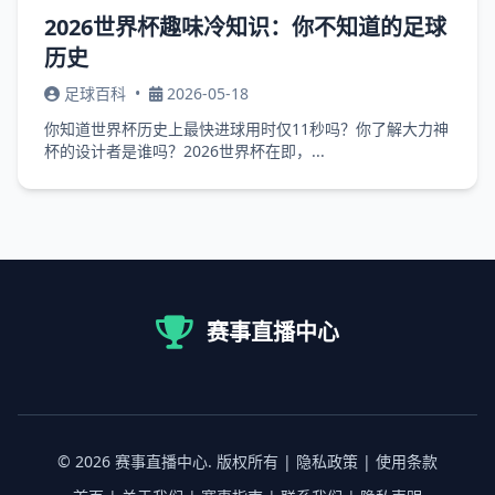
2026世界杯趣味冷知识：你不知道的足球
历史
足球百科
•
2026-05-18
你知道世界杯历史上最快进球用时仅11秒吗？你了解大力神
杯的设计者是谁吗？2026世界杯在即，...
赛事直播中心
© 2026 赛事直播中心. 版权所有 | 隐私政策 | 使用条款