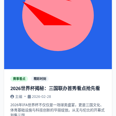
赛事看点
精彩时刻
2026世界杯揭秘：三国联办首秀看点抢先看
主编
•
2026-02-28
2026年IFA世界杯不仅仅是一场球类盛宴，更是三国文化、
体育基础设施与科技创新的华丽绽放。从无与伦比的开幕式
到集三国...