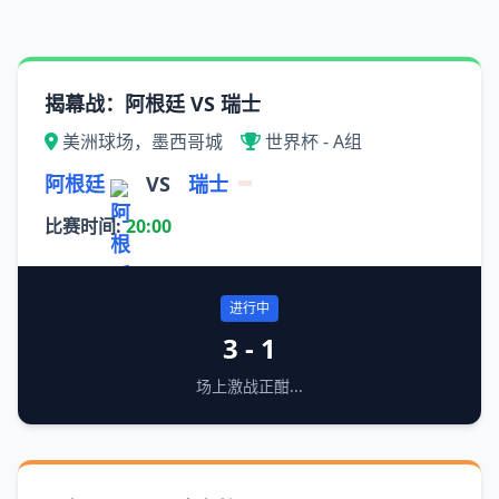
揭幕战：阿根廷 VS 瑞士
美洲球场，墨西哥城
世界杯 - A组
阿根廷
VS
瑞士
比赛时间:
20:00
进行中
3 - 1
场上激战正酣...