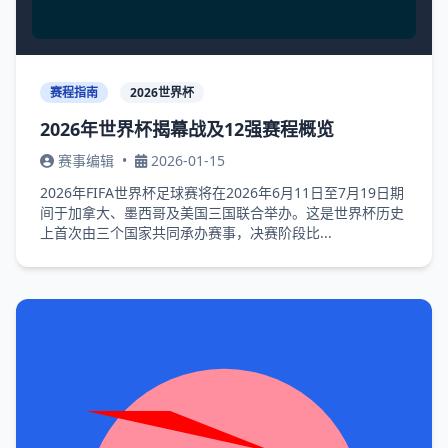
赛程指南
2026世界杯
2026年世界杯揭幕战及12强赛程概览
赛事编辑
•
2026-01-15
2026年FIFA世界杯足球赛将在2026年6月11日至7月19日期
间于加拿大、墨西哥及美国三国联合举办。这是世界杯历史
上首次由三个国家共同承办赛事，决赛阶段比...