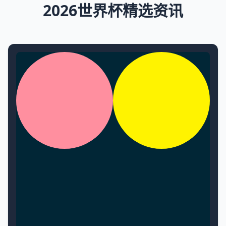
2026世界杯精选资讯