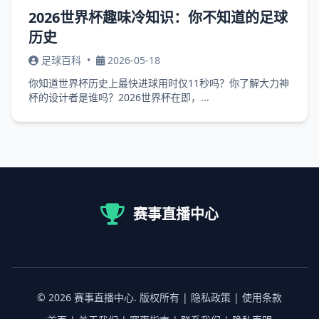
2026世界杯趣味冷知识：你不知道的足球
历史
足球百科
•
2026-05-18
你知道世界杯历史上最快进球用时仅11秒吗？你了解大力神
杯的设计者是谁吗？2026世界杯在即，...
赛事直播中心
© 2026 赛事直播中心. 版权所有 | 隐私政策 | 使用条款