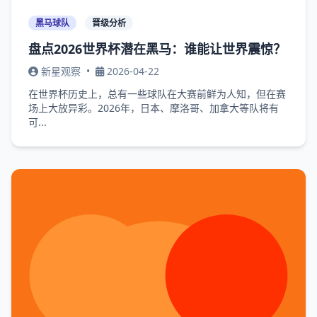
黑马球队
晋级分析
盘点2026世界杯潜在黑马：谁能让世界震惊？
新星观察
•
2026-04-22
在世界杯历史上，总有一些球队在大赛前鲜为人知，但在赛
场上大放异彩。2026年，日本、摩洛哥、加拿大等队将有
可...