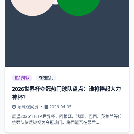
热门球队
夺冠热门
2026世界杯夺冠热门球队盘点：谁将捧起大力
神杯？
足球观察员
•
2026-04-05
展望2026年FIFA世界杯，阿根廷、法国、巴西、英格兰等传
统强队依然被视为夺冠热门。梅西能否在最后...