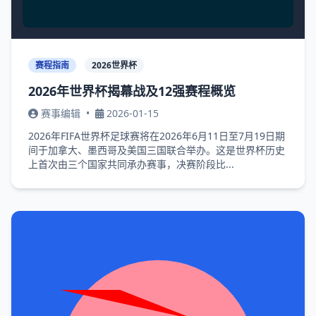
赛程指南
2026世界杯
2026年世界杯揭幕战及12强赛程概览
赛事编辑
•
2026-01-15
2026年FIFA世界杯足球赛将在2026年6月11日至7月19日期
间于加拿大、墨西哥及美国三国联合举办。这是世界杯历史
上首次由三个国家共同承办赛事，决赛阶段比...