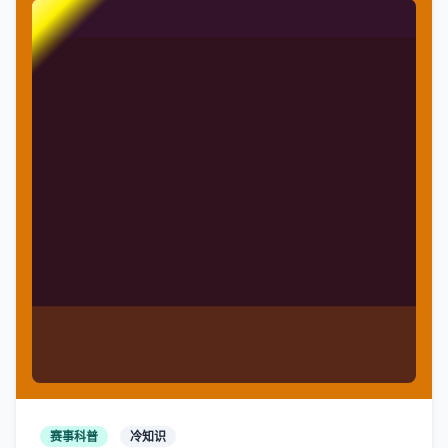
赛事科普
冷知识