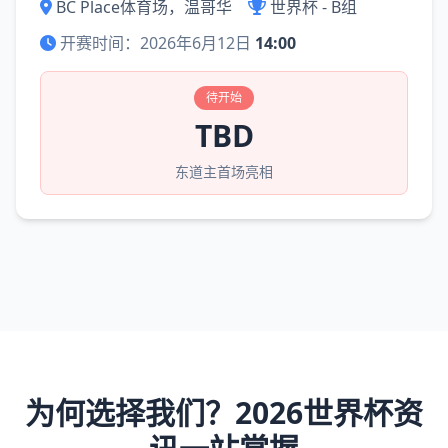
BC Place体育场，温哥华
世界杯 - B组
开赛时间：2026年6月12日
14:00
待开始
TBD
东道主首场亮相
为何选择我们？2026世界杯资