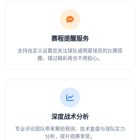
赛程提醒服务
支持自定义设置您关注球队或明星球员的比赛提
醒，错过精彩再也不用担心。
深度战术分析
专业评论团队带来赛前预测、技术复盘与球队实力
分析，提升观赛享受。