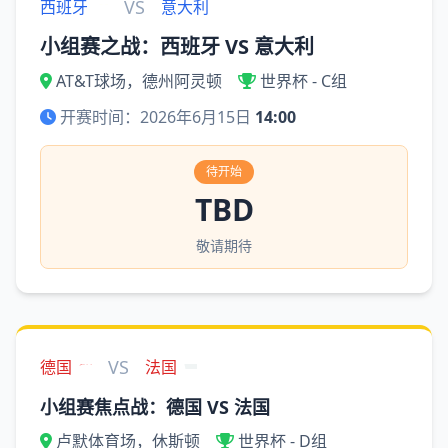
VS
西班牙
意大利
小组赛之战：西班牙 VS 意大利
AT&T球场，德州阿灵顿
世界杯 - C组
开赛时间：2026年6月15日
14:00
待开始
TBD
敬请期待
VS
德国
法国
小组赛焦点战：德国 VS 法国
卢默体育场，休斯顿
世界杯 - D组