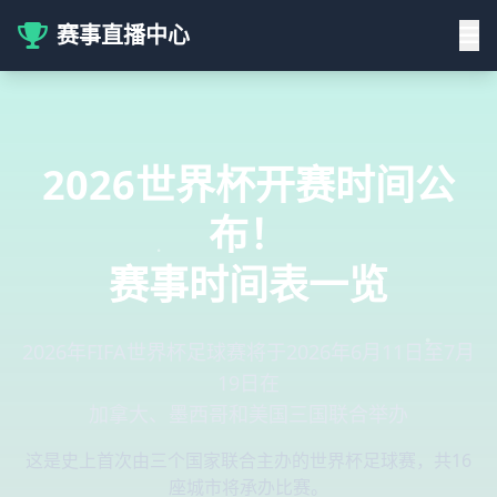
赛事直播中心
2026世界杯开赛时间公
布！
赛事时间表一览
2026年FIFA世界杯足球赛将于2026年6月11日至7月
19日在
加拿大、墨西哥和美国三国联合举办
这是史上首次由三个国家联合主办的世界杯足球赛，共16
座城市将承办比赛。