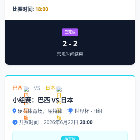
比赛时间:
18:00
已完成
2 - 2
常规时间结束
VS
巴西
日本
小组赛：巴西 VS 日本
硬石体育场，底特律
世界杯 - H组
开赛时间：2026年6月22日
20:00
待开始