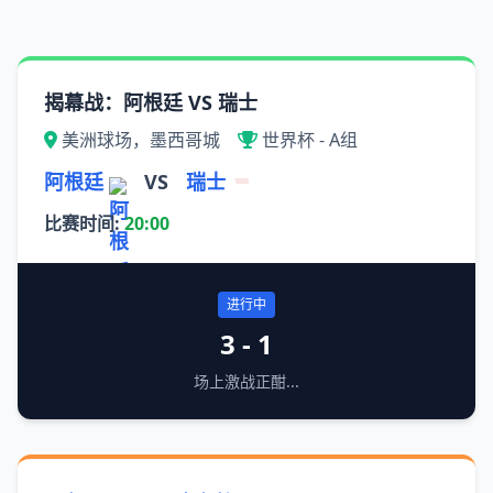
揭幕战：阿根廷 VS 瑞士
美洲球场，墨西哥城
世界杯 - A组
阿根廷
VS
瑞士
比赛时间:
20:00
进行中
3 - 1
场上激战正酣...