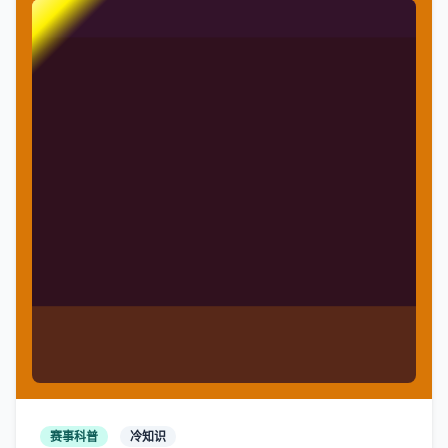
赛事科普
冷知识