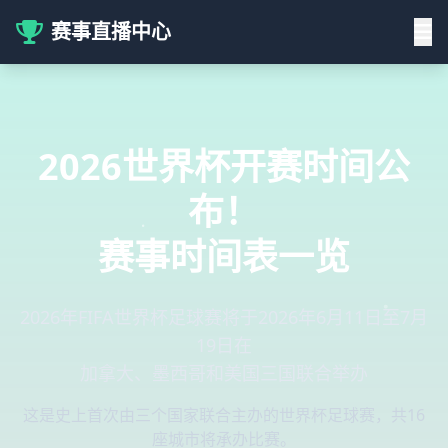
赛事直播中心
2026世界杯开赛时间公
布！
赛事时间表一览
2026年FIFA世界杯足球赛将于2026年6月11日至7月
19日在
加拿大、墨西哥和美国三国联合举办
这是史上首次由三个国家联合主办的世界杯足球赛，共16
座城市将承办比赛。