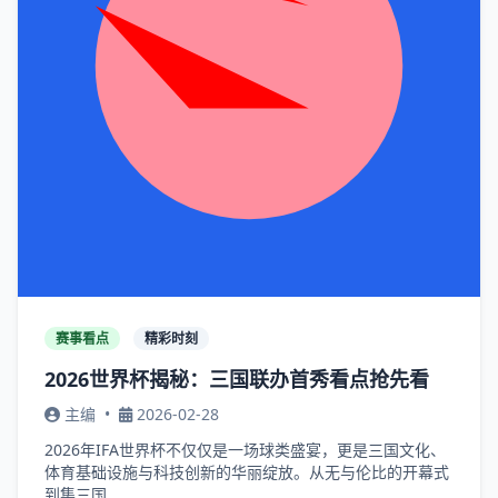
赛事看点
精彩时刻
2026世界杯揭秘：三国联办首秀看点抢先看
主编
•
2026-02-28
2026年IFA世界杯不仅仅是一场球类盛宴，更是三国文化、
体育基础设施与科技创新的华丽绽放。从无与伦比的开幕式
到集三国...