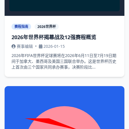
赛程指南
2026世界杯
2026年世界杯揭幕战及12强赛程概览
赛事编辑
•
2026-01-15
2026年FIFA世界杯足球赛将在2026年6月11日至7月19日期
间于加拿大、墨西哥及美国三国联合举办。这是世界杯历史
上首次由三个国家共同承办赛事，决赛阶段比...