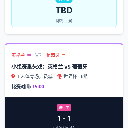
TBD
即将上演
VS
英格兰
葡萄牙
小组赛重头戏：英格兰 VS 葡萄牙
工人体育场，费城
世界杯 - E组
比赛时间:
15:00
进行中
1 - 1
中场休息 45'