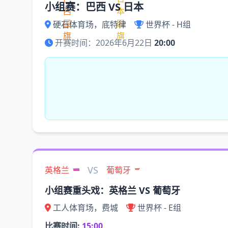
小组赛：巴西 VS 日本
硬石体育场，底特律
世界杯 - H组
开赛时间：2026年6月22日
20:00
VS
英格兰
葡萄牙
小组赛重头戏：英格兰 VS 葡萄牙
工人体育场，费城
世界杯 - E组
比赛时间:
15:00