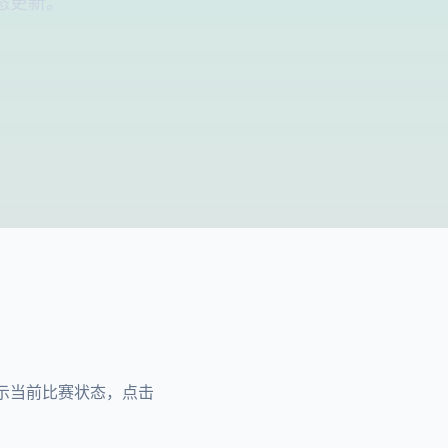
态更新。
示当前比赛状态，点击