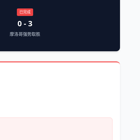
已完成
0 - 3
摩洛哥强势取胜