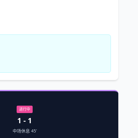
进行中
1 - 1
中场休息 45'