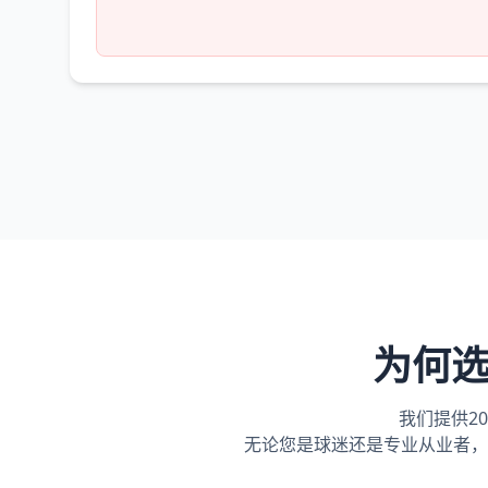
为何选
我们提供2
无论您是球迷还是专业从业者，