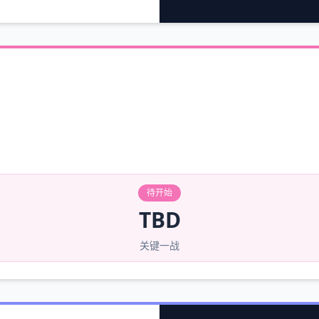
待开始
TBD
关键一战