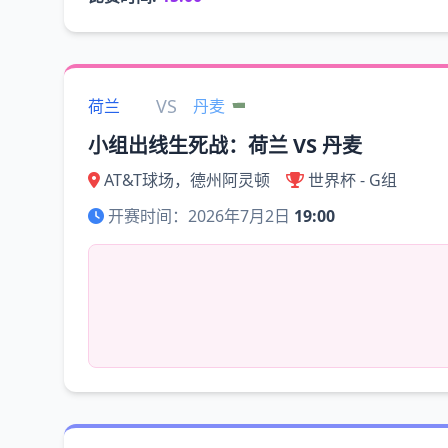
VS
荷兰
丹麦
小组出线生死战：荷兰 VS 丹麦
AT&T球场，德州阿灵顿
世界杯 - G组
开赛时间：2026年7月2日
19:00