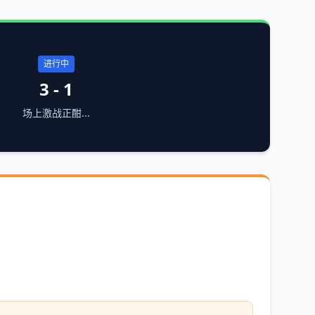
进行中
3 - 1
场上激战正酣...