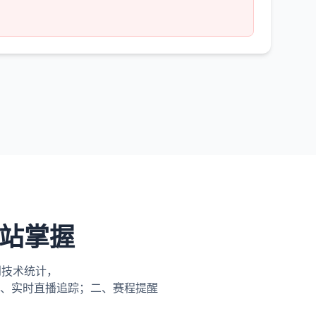
一站掌握
到技术统计，
、实时直播追踪；二、赛程提醒