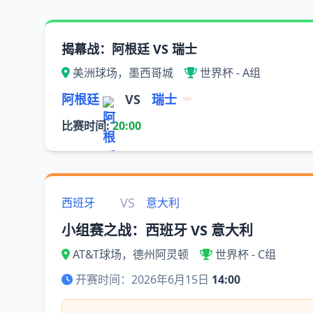
揭幕战：阿根廷 VS 瑞士
美洲球场，墨西哥城
世界杯 - A组
阿根廷
VS
瑞士
比赛时间:
20:00
VS
西班牙
意大利
小组赛之战：西班牙 VS 意大利
AT&T球场，德州阿灵顿
世界杯 - C组
开赛时间：2026年6月15日
14:00