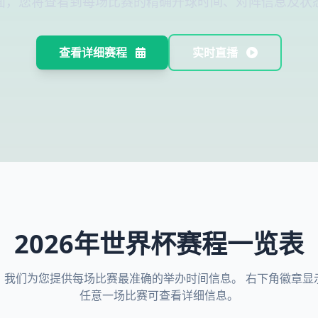
面，您将查看到每场比赛的精确开球时间、对阵信息及状
查看详细赛程
实时直播
2026年世界杯赛程一览表
，我们为您提供每场比赛最准确的举办时间信息。 右下角徽章显
任意一场比赛可查看详细信息。