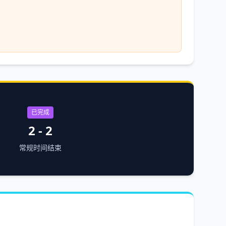
已完成
2 - 2
常规时间结束