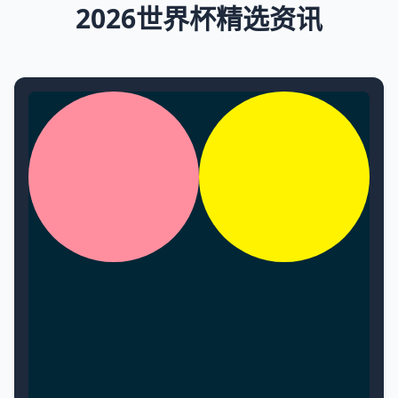
2026世界杯精选资讯