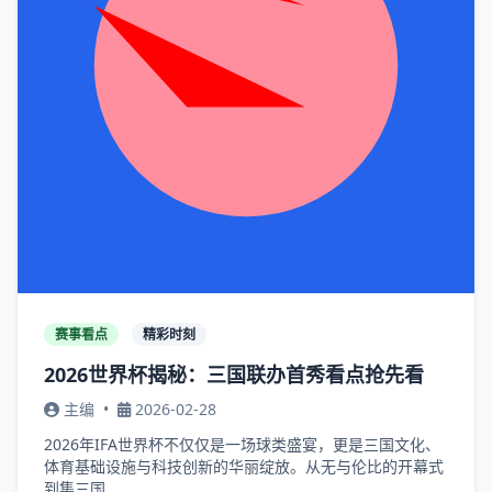
赛事看点
精彩时刻
2026世界杯揭秘：三国联办首秀看点抢先看
主编
•
2026-02-28
2026年IFA世界杯不仅仅是一场球类盛宴，更是三国文化、
体育基础设施与科技创新的华丽绽放。从无与伦比的开幕式
到集三国...