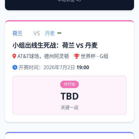
VS
荷兰
丹麦
小组出线生死战：荷兰 VS 丹麦
AT&T球场，德州阿灵顿
世界杯 - G组
开赛时间：2026年7月2日
19:00
待开始
TBD
关键一战