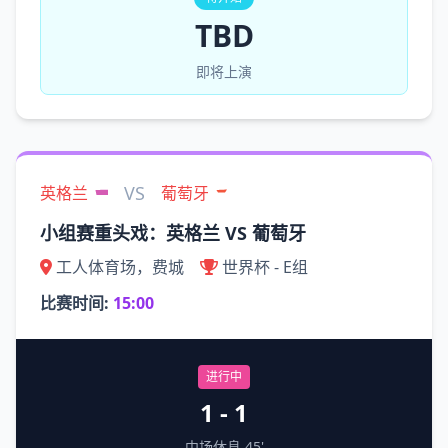
TBD
即将上演
VS
英格兰
葡萄牙
小组赛重头戏：英格兰 VS 葡萄牙
工人体育场，费城
世界杯 - E组
比赛时间:
15:00
进行中
1 - 1
中场休息 45'