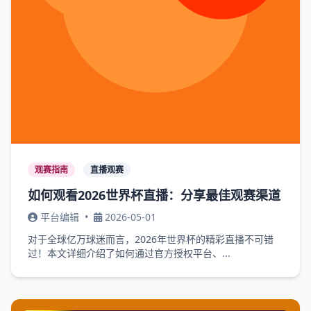
观赛指南
直播观赛
如何观看2026世界杯直播：分享最佳观赛渠道
平台编辑
•
2026-05-01
对于全球亿万球迷而言，2026年世界杯的精彩直播不可错
过！本文详细介绍了如何通过官方授权平台、...