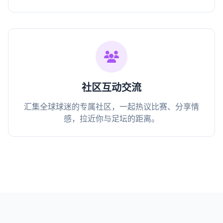
社区互动交流
汇集全球球迷的专属社区，一起热议比赛、分享情
感，拉近你与足坛的距离。