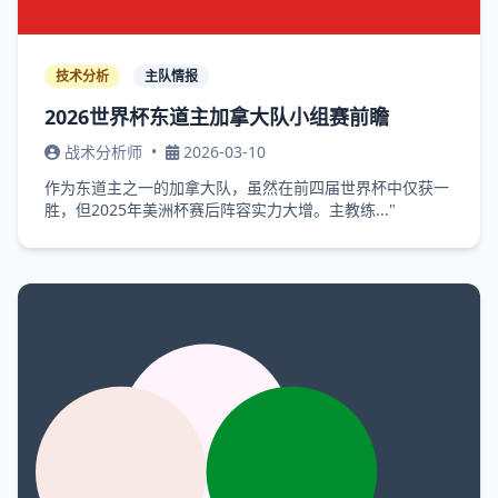
技术分析
主队情报
2026世界杯东道主加拿大队小组赛前瞻
战术分析师
•
2026-03-10
作为东道主之一的加拿大队，虽然在前四届世界杯中仅获一
胜，但2025年美洲杯赛后阵容实力大增。主教练..."