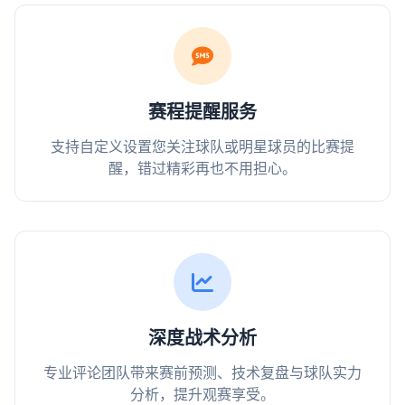
赛程提醒服务
支持自定义设置您关注球队或明星球员的比赛提
醒，错过精彩再也不用担心。
深度战术分析
专业评论团队带来赛前预测、技术复盘与球队实力
分析，提升观赛享受。