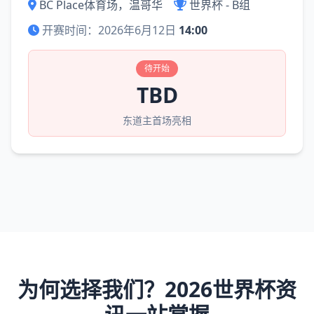
BC Place体育场，温哥华
世界杯 - B组
开赛时间：2026年6月12日
14:00
待开始
TBD
东道主首场亮相
为何选择我们？2026世界杯资