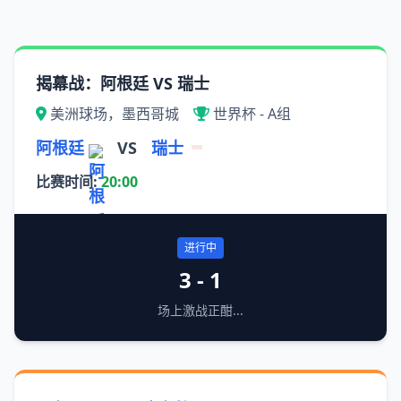
揭幕战：阿根廷 VS 瑞士
美洲球场，墨西哥城
世界杯 - A组
阿根廷
VS
瑞士
比赛时间:
20:00
进行中
3 - 1
场上激战正酣...