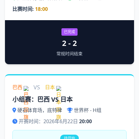
比赛时间:
18:00
已完成
2 - 2
常规时间结束
VS
巴西
日本
小组赛：巴西 VS 日本
硬石体育场，底特律
世界杯 - H组
开赛时间：2026年6月22日
20:00
待开始