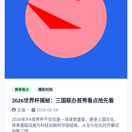
赛事看点
精彩时刻
2026世界杯揭秘：三国联办首秀看点抢先看
主编
•
2026-02-28
2026年IFA世界杯不仅仅是一场球类盛宴，更是三国文化、
体育基础设施与科技创新的华丽绽放。从无与伦比的开幕式
到集三国...