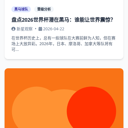
黑马球队
晋级分析
盘点2026世界杯潜在黑马：谁能让世界震惊？
新星观察
•
2026-04-22
在世界杯历史上，总有一些球队在大赛前鲜为人知，但在赛
场上大放异彩。2026年，日本、摩洛哥、加拿大等队将有
可...