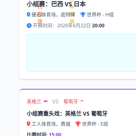
小组赛：巴西 VS 日本
硬石体育场，底特律
世界杯 - H组
开赛时间：2026年6月22日
20:00
VS
英格兰
葡萄牙
小组赛重头戏：英格兰 VS 葡萄牙
工人体育场，费城
世界杯 - E组
比赛时间:
15:00