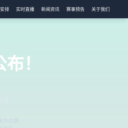
安排
实时直播
新闻资讯
赛事预告
关于我们
公布！
9日在
承办比赛。