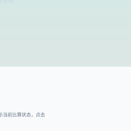
态更新。
示当前比赛状态，点击