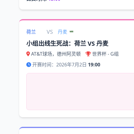
VS
荷兰
丹麦
小组出线生死战：荷兰 VS 丹麦
AT&T球场，德州阿灵顿
世界杯 - G组
开赛时间：2026年7月2日
19:00