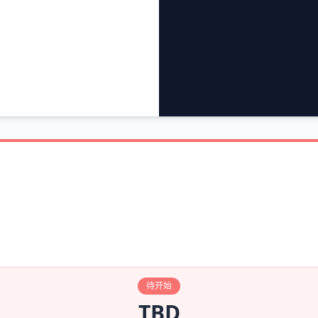
待开始
TBD