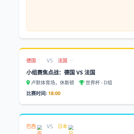
VS
德国
法国
小组赛焦点战：德国 VS 法国
卢默体育场，休斯顿
世界杯 - D组
比赛时间:
18:00
VS
巴西
日本