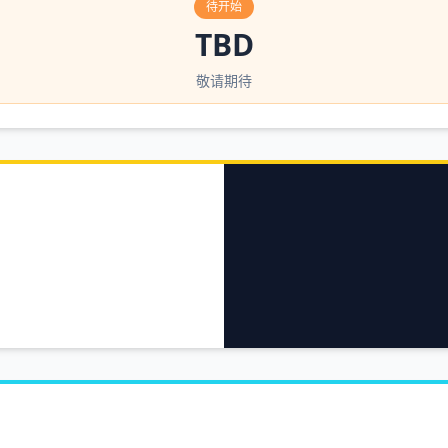
待开始
TBD
敬请期待