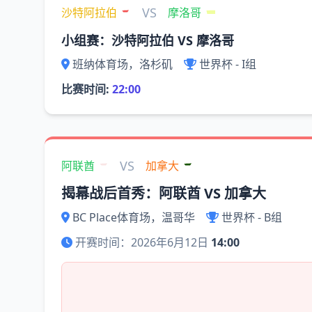
VS
沙特阿拉伯
摩洛哥
小组赛：沙特阿拉伯 VS 摩洛哥
班纳体育场，洛杉矶
世界杯 - I组
比赛时间:
22:00
VS
阿联酋
加拿大
揭幕战后首秀：阿联酋 VS 加拿大
BC Place体育场，温哥华
世界杯 - B组
开赛时间：2026年6月12日
14:00