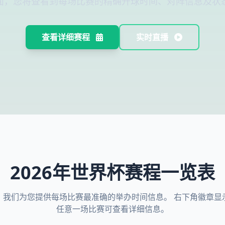
面，您将查看到每场比赛的精确开球时间、对阵信息及状
查看详细赛程
实时直播
2026年世界杯赛程一览表
，我们为您提供每场比赛最准确的举办时间信息。 右下角徽章显
任意一场比赛可查看详细信息。