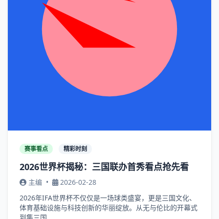
赛事看点
精彩时刻
2026世界杯揭秘：三国联办首秀看点抢先看
主编
•
2026-02-28
2026年IFA世界杯不仅仅是一场球类盛宴，更是三国文化、
体育基础设施与科技创新的华丽绽放。从无与伦比的开幕式
到集三国...