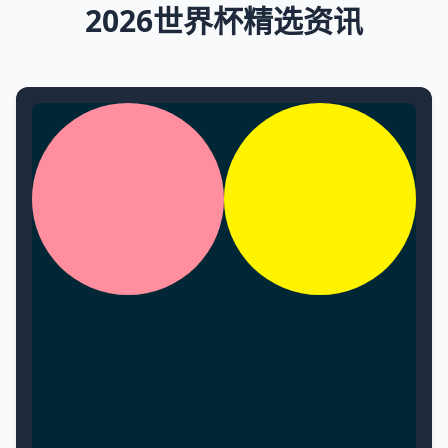
2026世界杯精选资讯