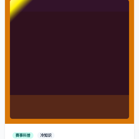
赛事科普
冷知识