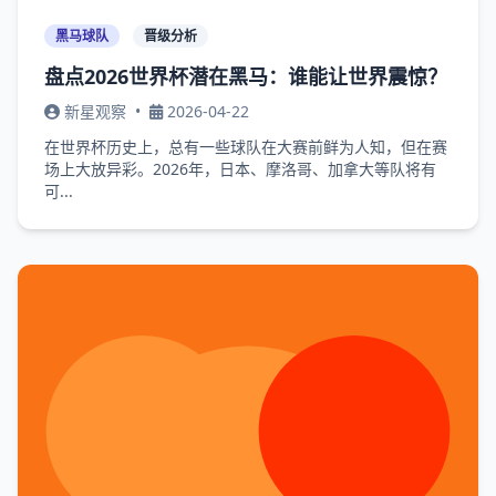
黑马球队
晋级分析
盘点2026世界杯潜在黑马：谁能让世界震惊？
新星观察
•
2026-04-22
在世界杯历史上，总有一些球队在大赛前鲜为人知，但在赛
场上大放异彩。2026年，日本、摩洛哥、加拿大等队将有
可...