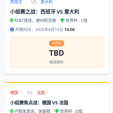
VS
西班牙
意大利
小组赛之战：西班牙 VS 意大利
AT&T球场，德州阿灵顿
世界杯 - C组
开赛时间：2026年6月15日
14:00
待开始
TBD
敬请期待
VS
德国
法国
小组赛焦点战：德国 VS 法国
卢默体育场，休斯顿
世界杯 - D组