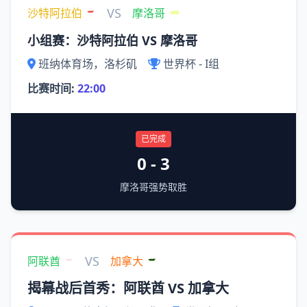
VS
沙特阿拉伯
摩洛哥
小组赛：沙特阿拉伯 VS 摩洛哥
班纳体育场，洛杉矶
世界杯 - I组
比赛时间:
22:00
已完成
0 - 3
摩洛哥强势取胜
VS
阿联酋
加拿大
揭幕战后首秀：阿联酋 VS 加拿大