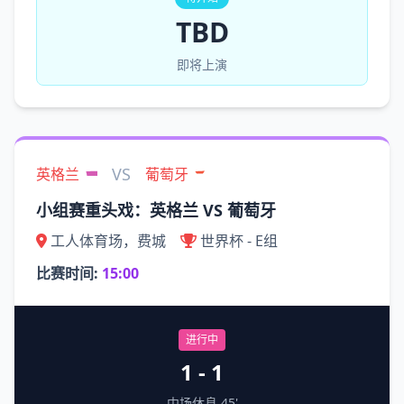
TBD
即将上演
VS
英格兰
葡萄牙
小组赛重头戏：英格兰 VS 葡萄牙
工人体育场，费城
世界杯 - E组
比赛时间:
15:00
进行中
1 - 1
中场休息 45'