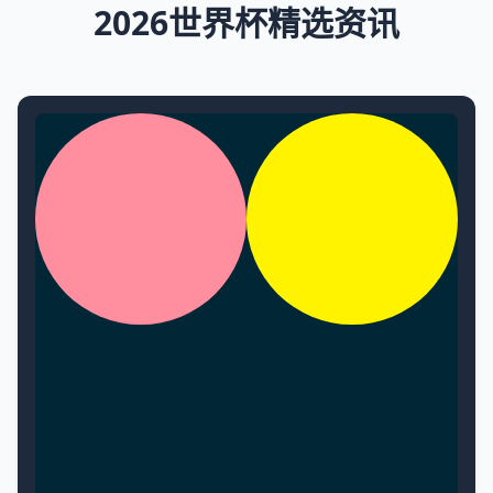
2026世界杯精选资讯