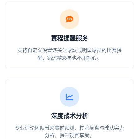
赛程提醒服务
支持自定义设置您关注球队或明星球员的比赛提
醒，错过精彩再也不用担心。
深度战术分析
专业评论团队带来赛前预测、技术复盘与球队实力
分析，提升观赛享受。