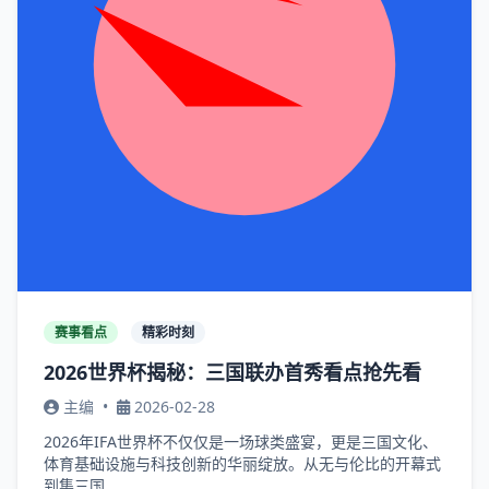
赛事看点
精彩时刻
2026世界杯揭秘：三国联办首秀看点抢先看
主编
•
2026-02-28
2026年IFA世界杯不仅仅是一场球类盛宴，更是三国文化、
体育基础设施与科技创新的华丽绽放。从无与伦比的开幕式
到集三国...