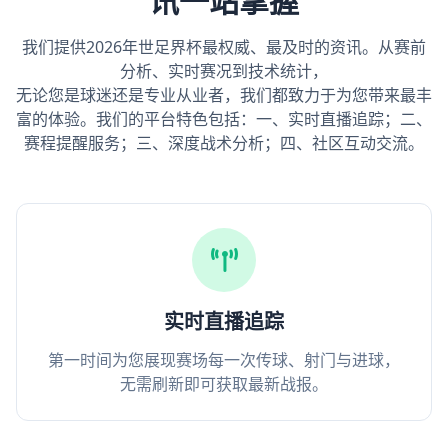
讯一站掌握
我们提供2026年世足界杯最权威、最及时的资讯。从赛前
分析、实时赛况到技术统计，
无论您是球迷还是专业从业者，我们都致力于为您带来最丰
富的体验。我们的平台特色包括：一、实时直播追踪；二、
赛程提醒服务；三、深度战术分析；四、社区互动交流。
实时直播追踪
第一时间为您展现赛场每一次传球、射门与进球，
无需刷新即可获取最新战报。