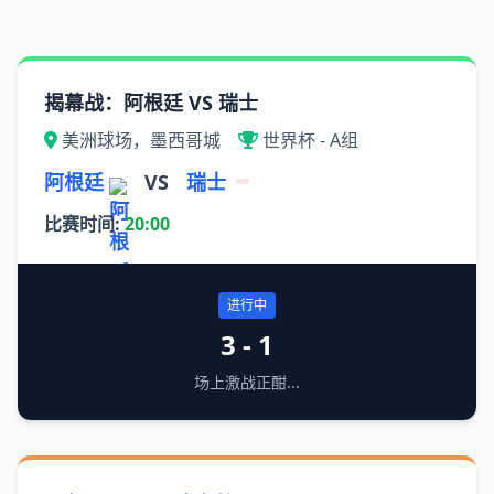
揭幕战：阿根廷 VS 瑞士
美洲球场，墨西哥城
世界杯 - A组
阿根廷
VS
瑞士
比赛时间:
20:00
进行中
3 - 1
场上激战正酣...