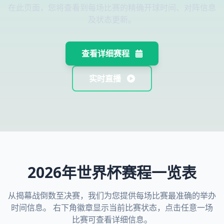
在此页面，您将查看到每场比赛的精确开球时间、对阵信息
及状态更新。
查看详细赛程
实时直播
2026年世界杯赛程一览表
从揭幕战倒数至决赛，我们为您提供每场比赛最准确的举办
时间信息。 右下角徽章显示当前比赛状态，点击任意一场
比赛可查看详细信息。