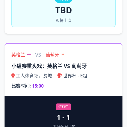
TBD
即将上演
VS
英格兰
葡萄牙
小组赛重头戏：英格兰 VS 葡萄牙
工人体育场，费城
世界杯 - E组
比赛时间:
15:00
进行中
1 - 1
中场休息 45'