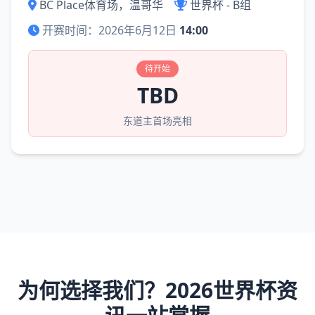
BC Place体育场，温哥华
世界杯 - B组
开赛时间：2026年6月12日
14:00
待开始
TBD
东道主首场亮相
为何选择我们？2026世界杯资