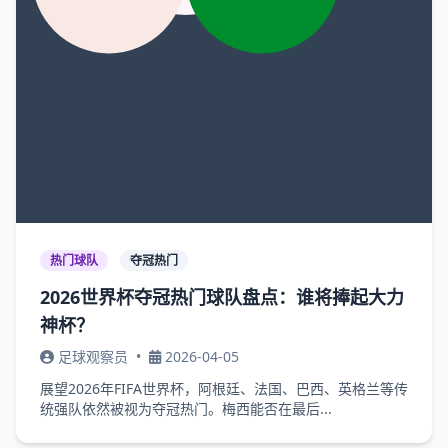
热门球队
夺冠热门
2026世界杯夺冠热门球队盘点：谁将捧起大力
神杯？
足球观察员
•
2026-04-05
展望2026年FIFA世界杯，阿根廷、法国、巴西、英格兰等传
统强队依然被视为夺冠热门。梅西能否在最后...