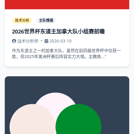
技术分析
主队情报
2026世界杯东道主加拿大队小组赛前瞻
战术分析师
•
2026-03-10
作为东道主之一的加拿大队，虽然在前四届世界杯中仅获一
胜，但2025年美洲杯赛后阵容实力大增。主教练..."