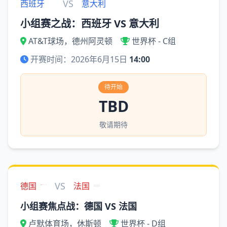
VS
西班牙
意大利
小组赛之战：西班牙 VS 意大利
AT&T球场，德州阿灵顿
世界杯 - C组
开赛时间：2026年6月15日
14:00
待开始
TBD
敬请期待
VS
德国
法国
小组赛焦点战：德国 VS 法国
卢默体育场，休斯顿
世界杯 - D组