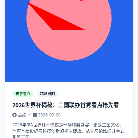
赛事看点
精彩时刻
2026世界杯揭秘：三国联办首秀看点抢先看
主编
•
2026-02-28
2026年IFA世界杯不仅仅是一场球类盛宴，更是三国文化、
体育基础设施与科技创新的华丽绽放。从无与伦比的开幕式
到集三国...