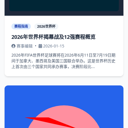
赛程指南
2026世界杯
2026年世界杯揭幕战及12强赛程概览
赛事编辑
•
2026-01-15
2026年FIFA世界杯足球赛将在2026年6月11日至7月19日期
间于加拿大、墨西哥及美国三国联合举办。这是世界杯历史
上首次由三个国家共同承办赛事，决赛阶段比...