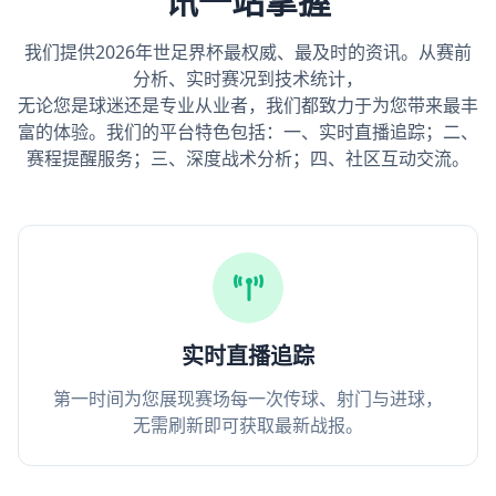
讯一站掌握
我们提供2026年世足界杯最权威、最及时的资讯。从赛前
分析、实时赛况到技术统计，
无论您是球迷还是专业从业者，我们都致力于为您带来最丰
富的体验。我们的平台特色包括：一、实时直播追踪；二、
赛程提醒服务；三、深度战术分析；四、社区互动交流。
实时直播追踪
第一时间为您展现赛场每一次传球、射门与进球，
无需刷新即可获取最新战报。