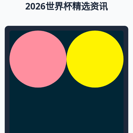
2026世界杯精选资讯