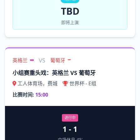
TBD
即将上演
VS
英格兰
葡萄牙
小组赛重头戏：英格兰 VS 葡萄牙
工人体育场，费城
世界杯 - E组
比赛时间:
15:00
进行中
1 - 1
中场休息 45'