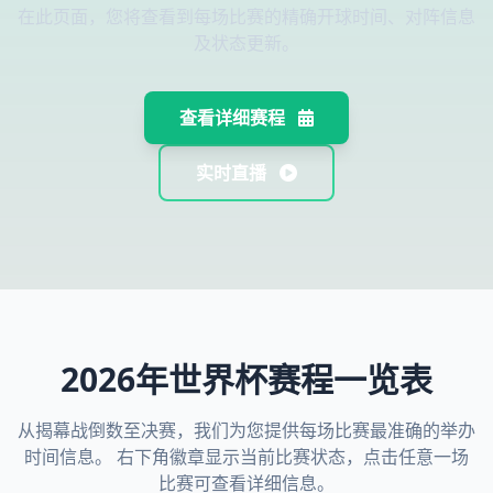
在此页面，您将查看到每场比赛的精确开球时间、对阵信息
及状态更新。
查看详细赛程
实时直播
2026年世界杯赛程一览表
从揭幕战倒数至决赛，我们为您提供每场比赛最准确的举办
时间信息。 右下角徽章显示当前比赛状态，点击任意一场
比赛可查看详细信息。