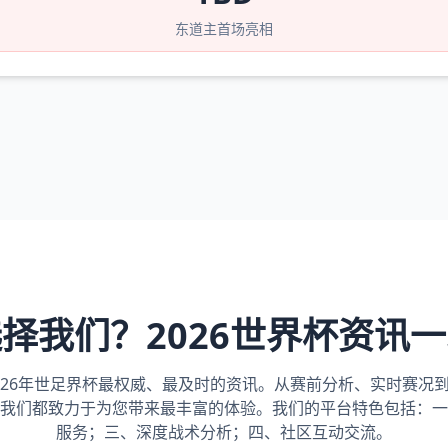
东道主首场亮相
择我们？2026世界杯资讯
026年世足界杯最权威、最及时的资讯。从赛前分析、实时赛况
我们都致力于为您带来最丰富的体验。我们的平台特色包括：一
服务；三、深度战术分析；四、社区互动交流。