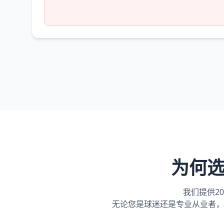
为何选
我们提供2
无论您是球迷还是专业从业者，