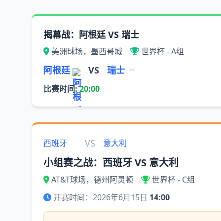
揭幕战：阿根廷 VS 瑞士
美洲球场，墨西哥城
世界杯 - A组
阿根廷
VS
瑞士
比赛时间:
20:00
VS
西班牙
意大利
小组赛之战：西班牙 VS 意大利
AT&T球场，德州阿灵顿
世界杯 - C组
开赛时间：2026年6月15日
14:00