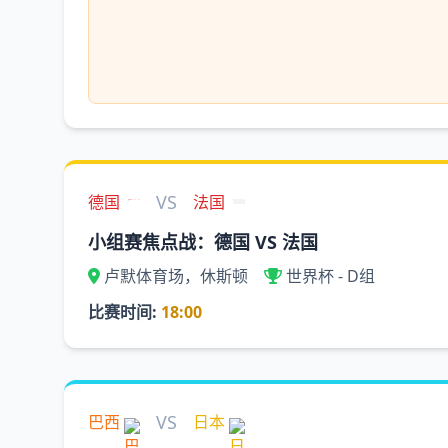
VS
德国
法国
小组赛焦点战：德国 VS 法国
卢默体育场，休斯顿
世界杯 - D组
比赛时间:
18:00
VS
巴西
日本