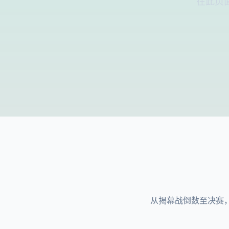
在此页
从揭幕战倒数至决赛