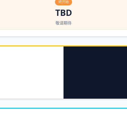
待开始
TBD
敬请期待