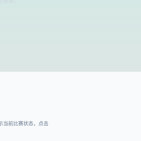
态更新。
示当前比赛状态，点击