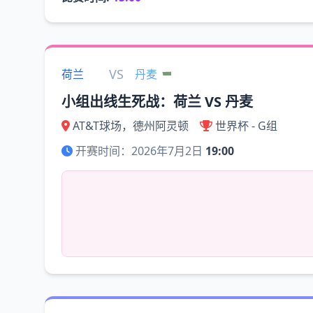
VS
荷兰
丹麦
小组出线生死战：荷兰 VS 丹麦
AT&T球场，德州阿灵顿
世界杯 - G组
开赛时间：2026年7月2日
19:00