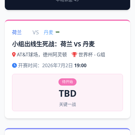
VS
荷兰
丹麦
小组出线生死战：荷兰 VS 丹麦
AT&T球场，德州阿灵顿
世界杯 - G组
开赛时间：2026年7月2日
19:00
待开始
TBD
关键一战