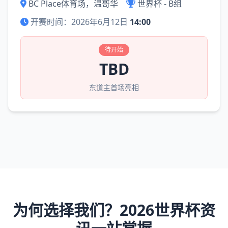
BC Place体育场，温哥华
世界杯 - B组
开赛时间：2026年6月12日
14:00
待开始
TBD
东道主首场亮相
为何选择我们？2026世界杯资