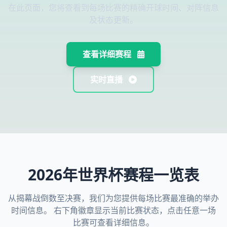
在此页面，您将查看到每场比赛的精确开球时间、对阵信息
及状态更新。
查看详细赛程
实时直播
2026年世界杯赛程一览表
从揭幕战倒数至决赛，我们为您提供每场比赛最准确的举办
时间信息。 右下角徽章显示当前比赛状态，点击任意一场
比赛可查看详细信息。