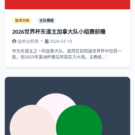
技术分析
主队情报
2026世界杯东道主加拿大队小组赛前瞻
战术分析师
•
2026-03-10
作为东道主之一的加拿大队，虽然在前四届世界杯中仅获一
胜，但2025年美洲杯赛后阵容实力大增。主教练..."