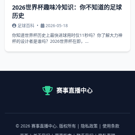
2026世界杯趣味冷知识：你不知道的足球
历史
足球百科
•
2026-05-18
你知道世界杯历史上最快进球用时仅11秒吗？你了解大力神
杯的设计者是谁吗？2026世界杯在即，...
赛事直播中心
© 2026 赛事直播中心. 版权所有 | 隐私政策 | 使用条款