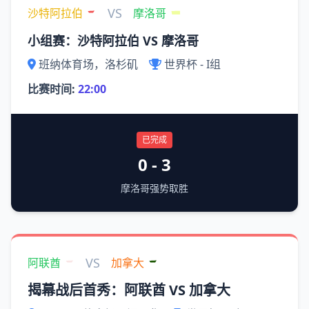
VS
沙特阿拉伯
摩洛哥
小组赛：沙特阿拉伯 VS 摩洛哥
班纳体育场，洛杉矶
世界杯 - I组
比赛时间:
22:00
已完成
0 - 3
摩洛哥强势取胜
VS
阿联酋
加拿大
揭幕战后首秀：阿联酋 VS 加拿大