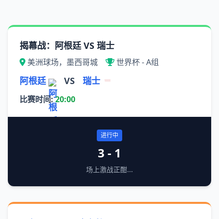
揭幕战：阿根廷 VS 瑞士
美洲球场，墨西哥城
世界杯 - A组
阿根廷
VS
瑞士
比赛时间:
20:00
进行中
3 - 1
场上激战正酣...