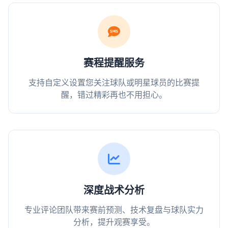
赛程提醒服务
支持自定义设置您关注球队或明星球员的比赛提
醒，错过精彩再也不用担心。
深度战术分析
专业评论团队带来赛前预测、技术复盘与球队实力
分析，提升观赛享受。