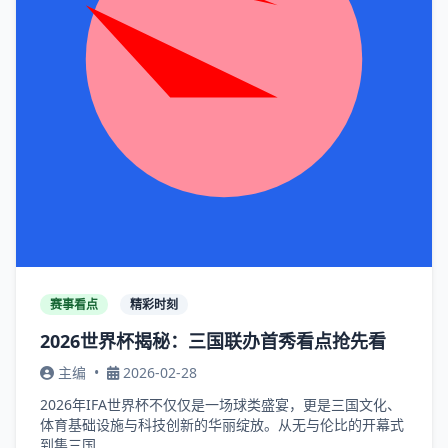
赛事看点
精彩时刻
2026世界杯揭秘：三国联办首秀看点抢先看
主编
•
2026-02-28
2026年IFA世界杯不仅仅是一场球类盛宴，更是三国文化、
体育基础设施与科技创新的华丽绽放。从无与伦比的开幕式
到集三国...