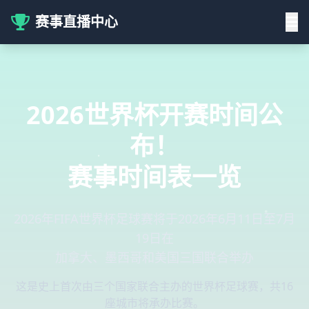
赛事直播中心
2026世界杯开赛时间公
布！
赛事时间表一览
2026年FIFA世界杯足球赛将于2026年6月11日至7月
19日在
加拿大、墨西哥和美国三国联合举办
这是史上首次由三个国家联合主办的世界杯足球赛，共16
座城市将承办比赛。