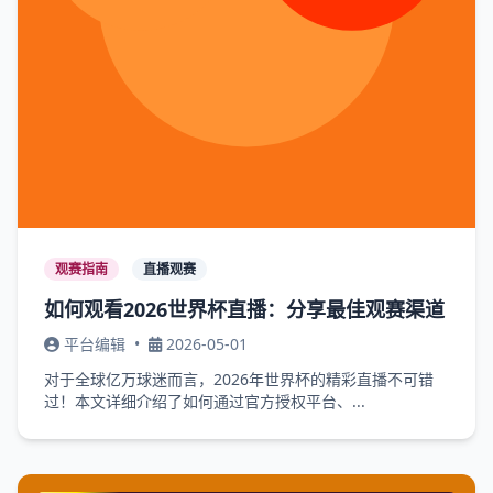
观赛指南
直播观赛
如何观看2026世界杯直播：分享最佳观赛渠道
平台编辑
•
2026-05-01
对于全球亿万球迷而言，2026年世界杯的精彩直播不可错
过！本文详细介绍了如何通过官方授权平台、...