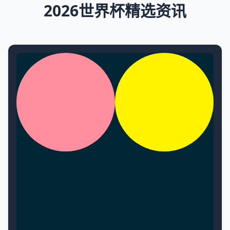
2026世界杯精选资讯