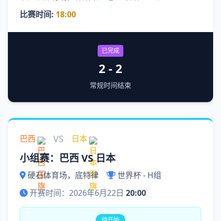
比赛时间:
18:00
已完成
2 - 2
常规时间结束
VS
巴西
日本
小组赛：巴西 VS 日本
硬石体育场，底特律
世界杯 - H组
开赛时间：2026年6月22日
20:00
待开始