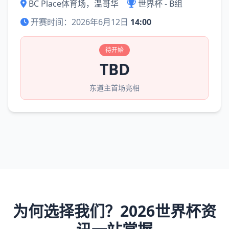
BC Place体育场，温哥华
世界杯 - B组
开赛时间：2026年6月12日
14:00
待开始
TBD
东道主首场亮相
为何选择我们？2026世界杯资