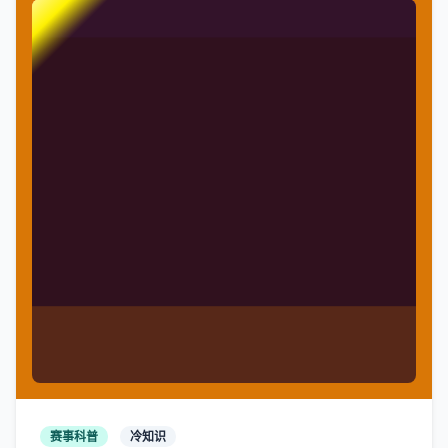
赛事科普
冷知识