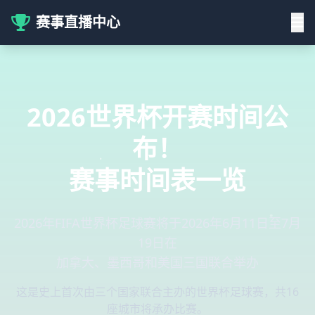
赛事直播中心
2026世界杯开赛时间公
布！
赛事时间表一览
2026年FIFA世界杯足球赛将于2026年6月11日至7月
19日在
加拿大、墨西哥和美国三国联合举办
这是史上首次由三个国家联合主办的世界杯足球赛，共16
座城市将承办比赛。