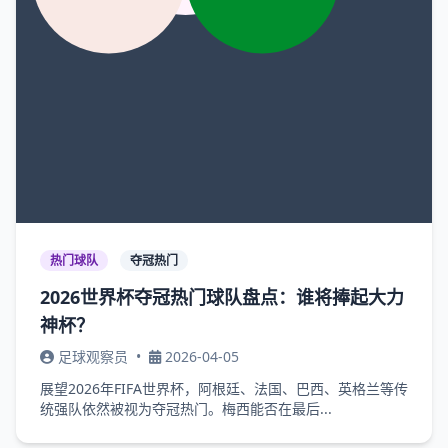
热门球队
夺冠热门
2026世界杯夺冠热门球队盘点：谁将捧起大力
神杯？
足球观察员
•
2026-04-05
展望2026年FIFA世界杯，阿根廷、法国、巴西、英格兰等传
统强队依然被视为夺冠热门。梅西能否在最后...