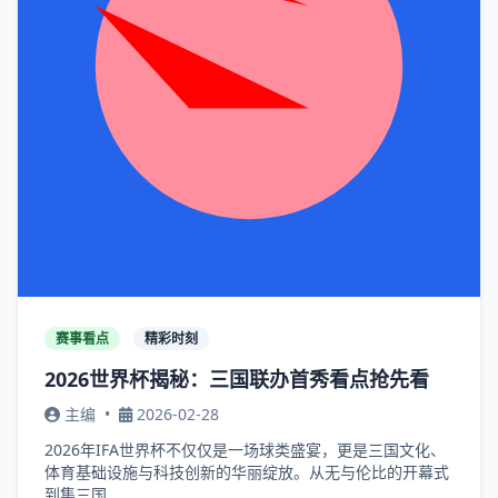
赛事看点
精彩时刻
2026世界杯揭秘：三国联办首秀看点抢先看
主编
•
2026-02-28
2026年IFA世界杯不仅仅是一场球类盛宴，更是三国文化、
体育基础设施与科技创新的华丽绽放。从无与伦比的开幕式
到集三国...