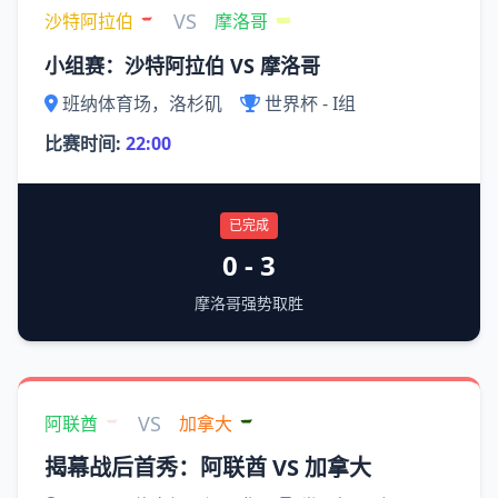
VS
沙特阿拉伯
摩洛哥
小组赛：沙特阿拉伯 VS 摩洛哥
班纳体育场，洛杉矶
世界杯 - I组
比赛时间:
22:00
已完成
0 - 3
摩洛哥强势取胜
VS
阿联酋
加拿大
揭幕战后首秀：阿联酋 VS 加拿大