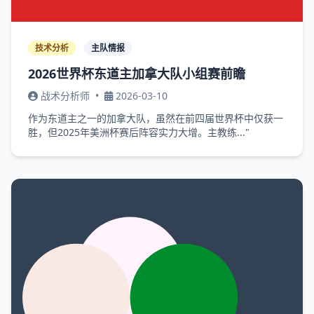
技术分析
主队情报
2026世界杯东道主加拿大队小组赛前瞻
战术分析师
•
2026-03-10
作为东道主之一的加拿大队，虽然在前四届世界杯中仅获一
胜，但2025年美洲杯赛后阵容实力大增。主教练..."