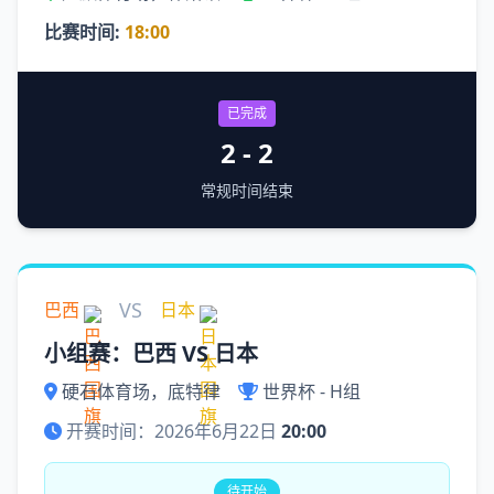
比赛时间:
18:00
已完成
2 - 2
常规时间结束
VS
巴西
日本
小组赛：巴西 VS 日本
硬石体育场，底特律
世界杯 - H组
开赛时间：2026年6月22日
20:00
待开始