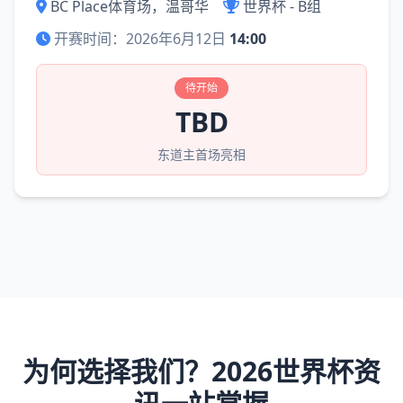
BC Place体育场，温哥华
世界杯 - B组
开赛时间：2026年6月12日
14:00
待开始
TBD
东道主首场亮相
为何选择我们？2026世界杯资