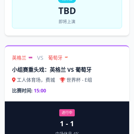
TBD
即将上演
VS
英格兰
葡萄牙
小组赛重头戏：英格兰 VS 葡萄牙
工人体育场，费城
世界杯 - E组
比赛时间:
15:00
进行中
1 - 1
中场休息 45'