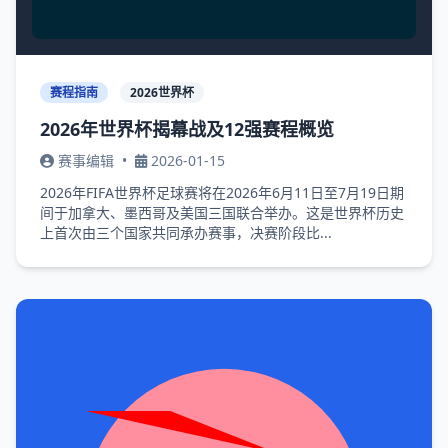
赛程指南
2026世界杯
2026年世界杯揭幕战及12强赛程概览
赛事编辑
•
2026-01-15
2026年FIFA世界杯足球赛将在2026年6月11日至7月19日期
间于加拿大、墨西哥及美国三国联合举办。这是世界杯历史
上首次由三个国家共同承办赛事，决赛阶段比...