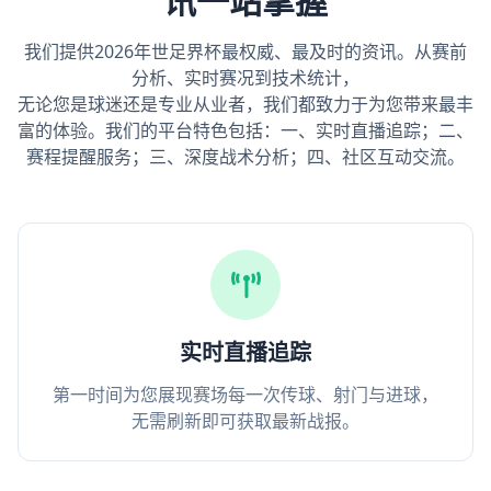
讯一站掌握
我们提供2026年世足界杯最权威、最及时的资讯。从赛前
分析、实时赛况到技术统计，
无论您是球迷还是专业从业者，我们都致力于为您带来最丰
富的体验。我们的平台特色包括：一、实时直播追踪；二、
赛程提醒服务；三、深度战术分析；四、社区互动交流。
实时直播追踪
第一时间为您展现赛场每一次传球、射门与进球，
无需刷新即可获取最新战报。