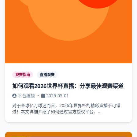
观赛指南
直播观赛
如何观看2026世界杯直播：分享最佳观赛渠道
平台编辑
•
2026-05-01
对于全球亿万球迷而言，2026年世界杯的精彩直播不可错
过！本文详细介绍了如何通过官方授权平台、...