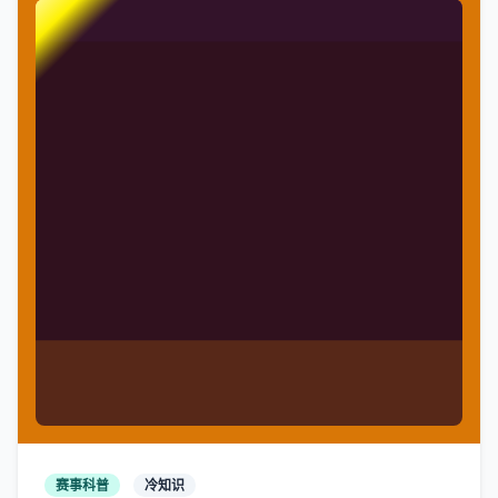
赛事科普
冷知识