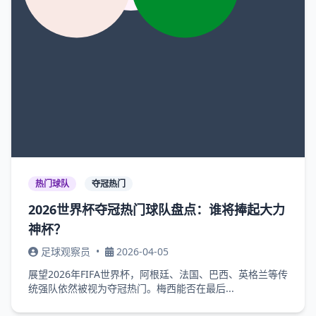
热门球队
夺冠热门
2026世界杯夺冠热门球队盘点：谁将捧起大力
神杯？
足球观察员
•
2026-04-05
展望2026年FIFA世界杯，阿根廷、法国、巴西、英格兰等传
统强队依然被视为夺冠热门。梅西能否在最后...