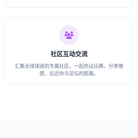
社区互动交流
汇集全球球迷的专属社区，一起热议比赛、分享情
感，拉近你与足坛的距离。