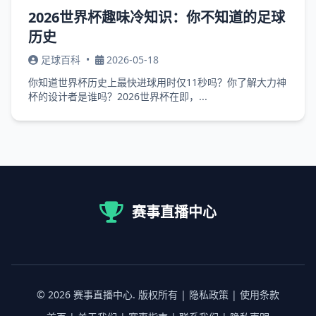
2026世界杯趣味冷知识：你不知道的足球
历史
足球百科
•
2026-05-18
你知道世界杯历史上最快进球用时仅11秒吗？你了解大力神
杯的设计者是谁吗？2026世界杯在即，...
赛事直播中心
© 2026 赛事直播中心. 版权所有 | 隐私政策 | 使用条款