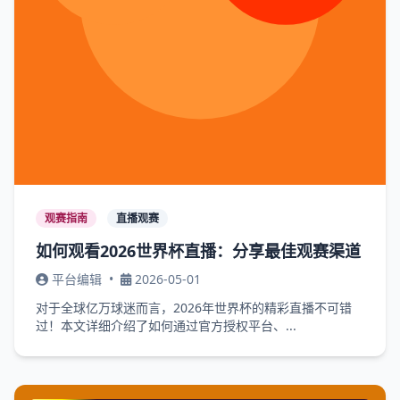
观赛指南
直播观赛
如何观看2026世界杯直播：分享最佳观赛渠道
平台编辑
•
2026-05-01
对于全球亿万球迷而言，2026年世界杯的精彩直播不可错
过！本文详细介绍了如何通过官方授权平台、...