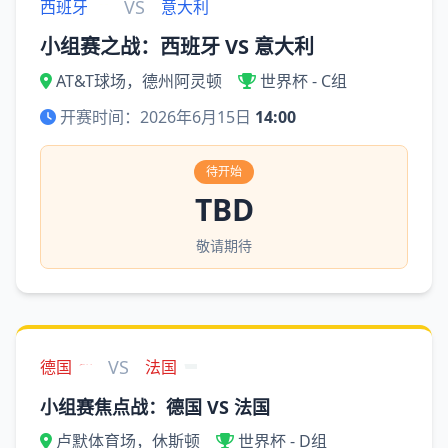
VS
西班牙
意大利
小组赛之战：西班牙 VS 意大利
AT&T球场，德州阿灵顿
世界杯 - C组
开赛时间：2026年6月15日
14:00
待开始
TBD
敬请期待
VS
德国
法国
小组赛焦点战：德国 VS 法国
卢默体育场，休斯顿
世界杯 - D组