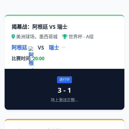
揭幕战：阿根廷 VS 瑞士
美洲球场，墨西哥城
世界杯 - A组
阿根廷
VS
瑞士
比赛时间:
20:00
进行中
3 - 1
场上激战正酣...