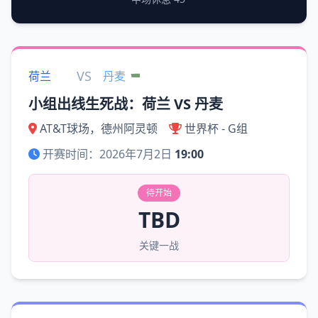
VS
荷兰
丹麦
小组出线生死战：荷兰 VS 丹麦
AT&T球场，德州阿灵顿
世界杯 - G组
开赛时间：2026年7月2日
19:00
待开始
TBD
关键一战