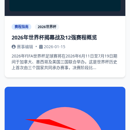
赛程指南
2026世界杯
2026年世界杯揭幕战及12强赛程概览
赛事编辑
•
2026-01-15
2026年FIFA世界杯足球赛将在2026年6月11日至7月19日期
间于加拿大、墨西哥及美国三国联合举办。这是世界杯历史
上首次由三个国家共同承办赛事，决赛阶段比...