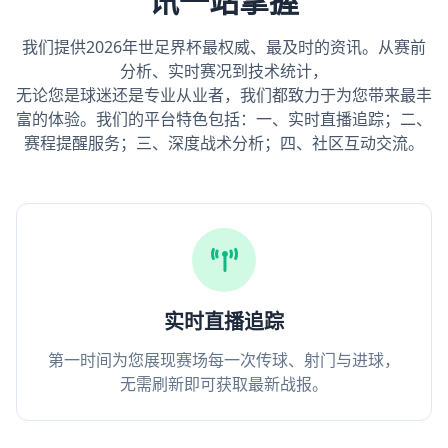
讯一站掌握
我们提供2026年世足界杯最权威、最及时的资讯。从赛前
分析、实时赛况到技术统计，
无论您是球迷还是专业从业者，我们都致力于为您带来最丰
富的体验。我们的平台特色包括：一、实时直播追踪；二、
赛程提醒服务；三、深度战术分析；四、社区互动交流。
实时直播追踪
第一时间为您展现赛场每一次传球、射门与进球，
无需刷新即可获取最新战报。