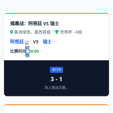
揭幕战：阿根廷 VS 瑞士
美洲球场，墨西哥城
世界杯 - A组
阿根廷
VS
瑞士
比赛时间:
20:00
进行中
3 - 1
场上激战正酣...