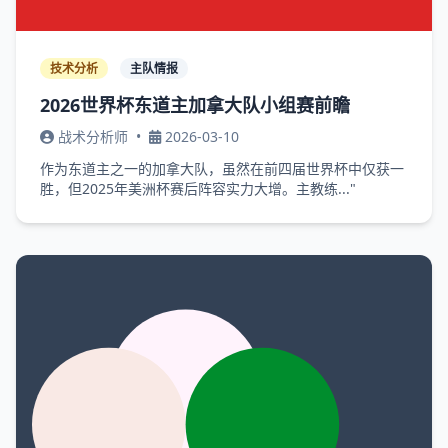
技术分析
主队情报
2026世界杯东道主加拿大队小组赛前瞻
战术分析师
•
2026-03-10
作为东道主之一的加拿大队，虽然在前四届世界杯中仅获一
胜，但2025年美洲杯赛后阵容实力大增。主教练..."