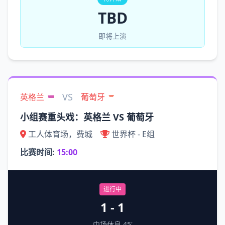
TBD
即将上演
VS
英格兰
葡萄牙
小组赛重头戏：英格兰 VS 葡萄牙
工人体育场，费城
世界杯 - E组
比赛时间:
15:00
进行中
1 - 1
中场休息 45'