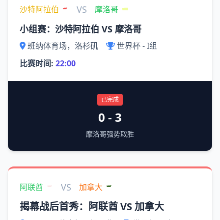
VS
沙特阿拉伯
摩洛哥
小组赛：沙特阿拉伯 VS 摩洛哥
班纳体育场，洛杉矶
世界杯 - I组
比赛时间:
22:00
已完成
0 - 3
摩洛哥强势取胜
VS
阿联酋
加拿大
揭幕战后首秀：阿联酋 VS 加拿大