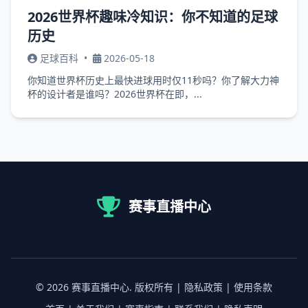
2026世界杯趣味冷知识：你不知道的足球
历史
足球百科
•
2026-05-18
你知道世界杯历史上最快进球用时仅11秒吗？你了解大力神
杯的设计者是谁吗？2026世界杯在即，...
赛事直播中心
© 2026 赛事直播中心. 版权所有 | 隐私政策 | 使用条款