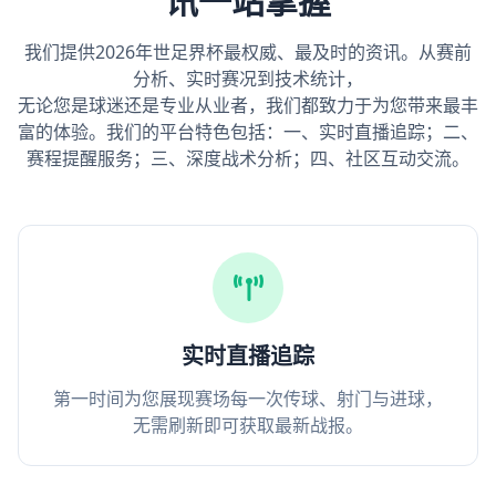
讯一站掌握
我们提供2026年世足界杯最权威、最及时的资讯。从赛前
分析、实时赛况到技术统计，
无论您是球迷还是专业从业者，我们都致力于为您带来最丰
富的体验。我们的平台特色包括：一、实时直播追踪；二、
赛程提醒服务；三、深度战术分析；四、社区互动交流。
实时直播追踪
第一时间为您展现赛场每一次传球、射门与进球，
无需刷新即可获取最新战报。