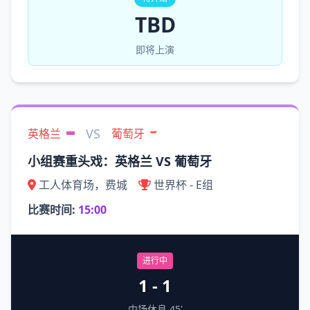
TBD
即将上演
VS
英格兰
葡萄牙
小组赛重头戏：英格兰 VS 葡萄牙
工人体育场，费城
世界杯 - E组
比赛时间:
15:00
进行中
1 - 1
中场休息 45'