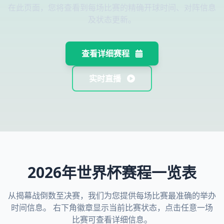
在此页面，您将查看到每场比赛的精确开球时间、对阵信息
及状态更新。
查看详细赛程
实时直播
2026年世界杯赛程一览表
从揭幕战倒数至决赛，我们为您提供每场比赛最准确的举办
时间信息。 右下角徽章显示当前比赛状态，点击任意一场
比赛可查看详细信息。