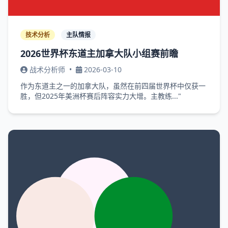
技术分析
主队情报
2026世界杯东道主加拿大队小组赛前瞻
战术分析师
•
2026-03-10
作为东道主之一的加拿大队，虽然在前四届世界杯中仅获一
胜，但2025年美洲杯赛后阵容实力大增。主教练..."