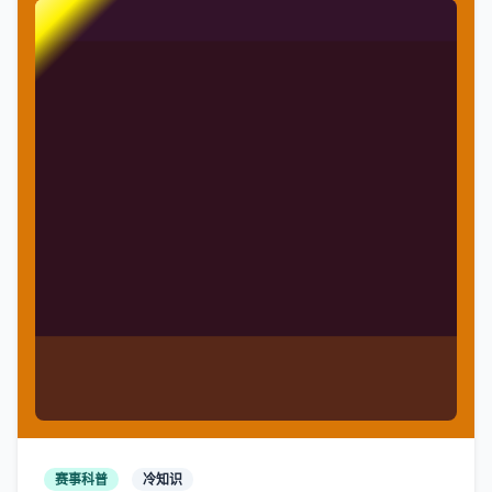
赛事科普
冷知识