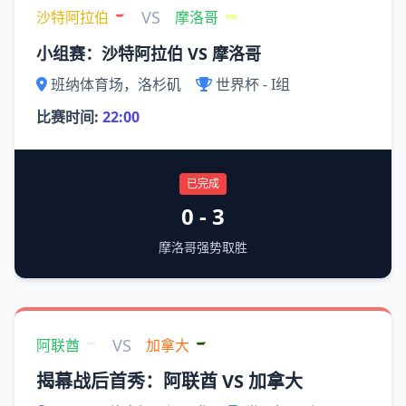
VS
沙特阿拉伯
摩洛哥
小组赛：沙特阿拉伯 VS 摩洛哥
班纳体育场，洛杉矶
世界杯 - I组
比赛时间:
22:00
已完成
0 - 3
摩洛哥强势取胜
VS
阿联酋
加拿大
揭幕战后首秀：阿联酋 VS 加拿大