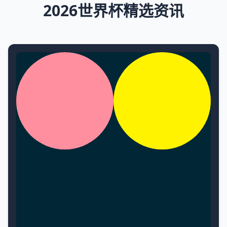
2026世界杯精选资讯