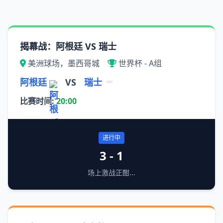
揭幕战：阿根廷 VS 瑞士
美洲球场，墨西哥城
世界杯 - A组
阿根廷
VS
瑞士
比赛时间:
20:00
进行中
3 - 1
场上激战正酣...