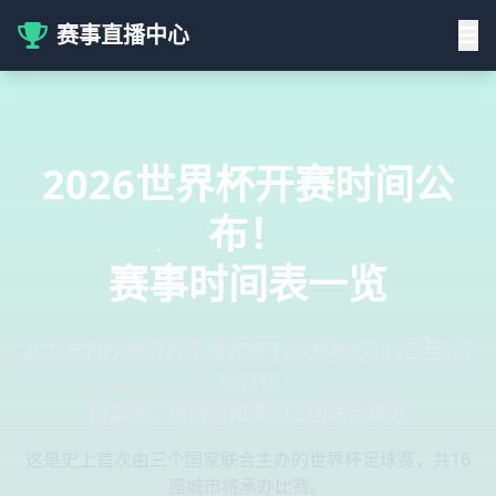
赛事直播中心
2026世界杯开赛时间公
布！
赛事时间表一览
2026年FIFA世界杯足球赛将于2026年6月11日至7月
19日在
加拿大、墨西哥和美国三国联合举办
这是史上首次由三个国家联合主办的世界杯足球赛，共16
座城市将承办比赛。