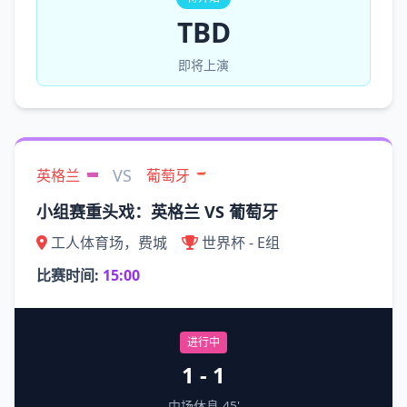
TBD
即将上演
VS
英格兰
葡萄牙
小组赛重头戏：英格兰 VS 葡萄牙
工人体育场，费城
世界杯 - E组
比赛时间:
15:00
进行中
1 - 1
中场休息 45'