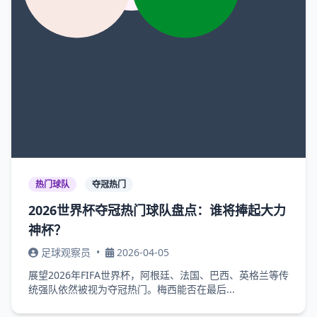
热门球队
夺冠热门
2026世界杯夺冠热门球队盘点：谁将捧起大力
神杯？
足球观察员
•
2026-04-05
展望2026年FIFA世界杯，阿根廷、法国、巴西、英格兰等传
统强队依然被视为夺冠热门。梅西能否在最后...