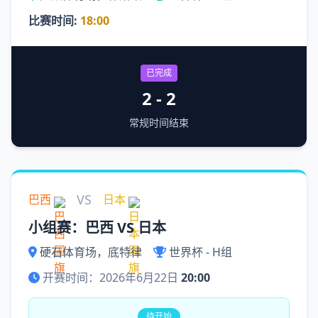
比赛时间:
18:00
已完成
2 - 2
常规时间结束
VS
巴西
日本
小组赛：巴西 VS 日本
硬石体育场，底特律
世界杯 - H组
开赛时间：2026年6月22日
20:00
待开始