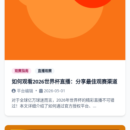
观赛指南
直播观赛
如何观看2026世界杯直播：分享最佳观赛渠道
平台编辑
•
2026-05-01
对于全球亿万球迷而言，2026年世界杯的精彩直播不可错
过！本文详细介绍了如何通过官方授权平台、...