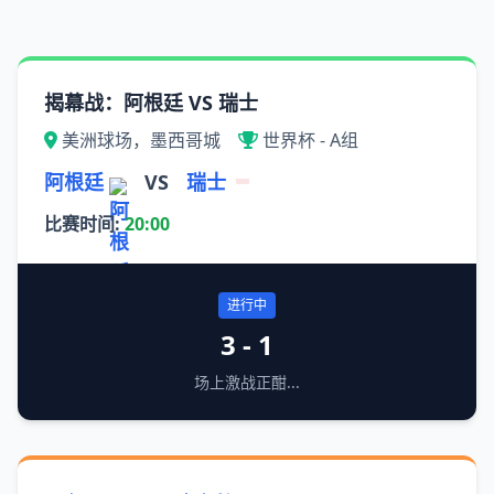
揭幕战：阿根廷 VS 瑞士
美洲球场，墨西哥城
世界杯 - A组
阿根廷
VS
瑞士
比赛时间:
20:00
进行中
3 - 1
场上激战正酣...