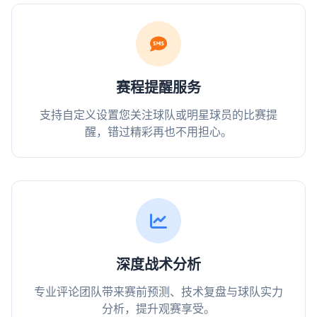
赛程提醒服务
支持自定义设置您关注球队或明星球员的比赛提
醒，错过精彩再也不用担心。
深度战术分析
专业评论团队带来赛前预测、技术复盘与球队实力
分析，提升观赛享受。