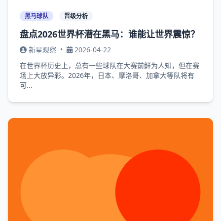
黑马球队
晋级分析
盘点2026世界杯潜在黑马：谁能让世界震惊？
新星观察
•
2026-04-22
在世界杯历史上，总有一些球队在大赛前鲜为人知，但在赛
场上大放异彩。2026年，日本、摩洛哥、加拿大等队将有
可...