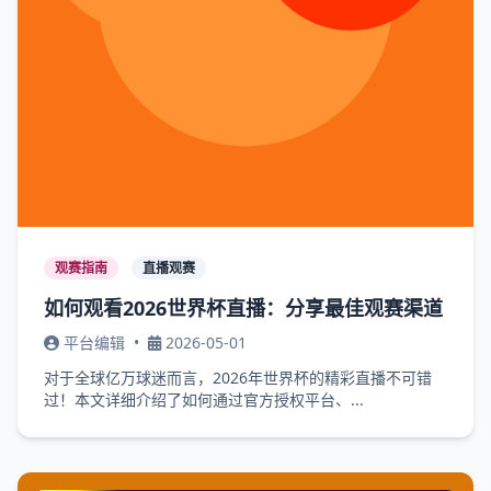
观赛指南
直播观赛
如何观看2026世界杯直播：分享最佳观赛渠道
平台编辑
•
2026-05-01
对于全球亿万球迷而言，2026年世界杯的精彩直播不可错
过！本文详细介绍了如何通过官方授权平台、...