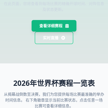
在此页面，您将查看到每场比赛的精确开球时间、对阵信息
及状态更新。
查看详细赛程
实时直播
2026年世界杯赛程一览表
从揭幕战倒数至决赛，我们为您提供每场比赛最准确的举办
时间信息。 右下角徽章显示当前比赛状态，点击任意一场
比赛可查看详细信息。