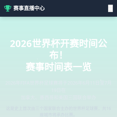
赛事直播中心
2026世界杯开赛时间公
布！
赛事时间表一览
2026年FIFA世界杯足球赛将于2026年6月11日至7月
19日在
加拿大、墨西哥和美国三国联合举办
这是史上首次由三个国家联合主办的世界杯足球赛，共16
座城市将承办比赛。