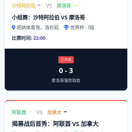
VS
沙特阿拉伯
摩洛哥
小组赛：沙特阿拉伯 VS 摩洛哥
班纳体育场，洛杉矶
世界杯 - I组
比赛时间:
22:00
已完成
0 - 3
摩洛哥强势取胜
VS
阿联酋
加拿大
揭幕战后首秀：阿联酋 VS 加拿大