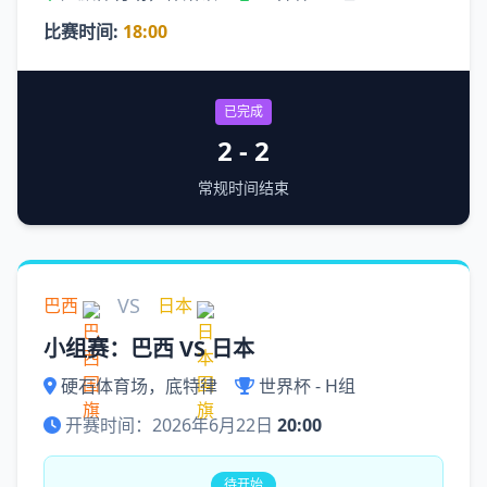
比赛时间:
18:00
已完成
2 - 2
常规时间结束
VS
巴西
日本
小组赛：巴西 VS 日本
硬石体育场，底特律
世界杯 - H组
开赛时间：2026年6月22日
20:00
待开始