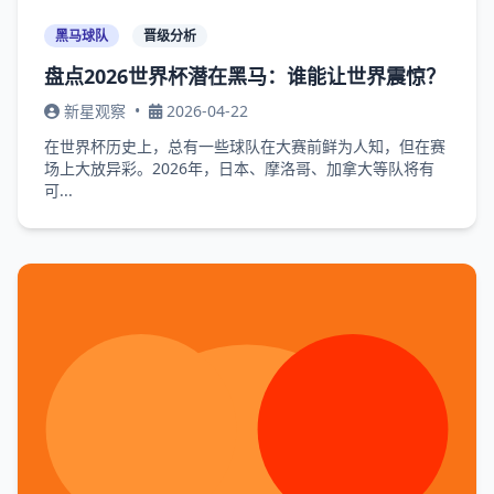
黑马球队
晋级分析
盘点2026世界杯潜在黑马：谁能让世界震惊？
新星观察
•
2026-04-22
在世界杯历史上，总有一些球队在大赛前鲜为人知，但在赛
场上大放异彩。2026年，日本、摩洛哥、加拿大等队将有
可...