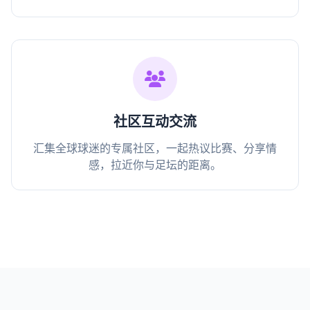
社区互动交流
汇集全球球迷的专属社区，一起热议比赛、分享情
感，拉近你与足坛的距离。