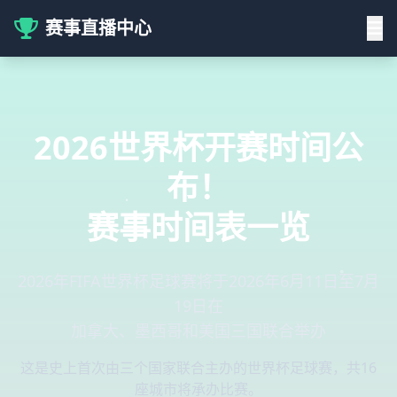
赛事直播中心
2026世界杯开赛时间公
布！
赛事时间表一览
2026年FIFA世界杯足球赛将于2026年6月11日至7月
19日在
加拿大、墨西哥和美国三国联合举办
这是史上首次由三个国家联合主办的世界杯足球赛，共16
座城市将承办比赛。