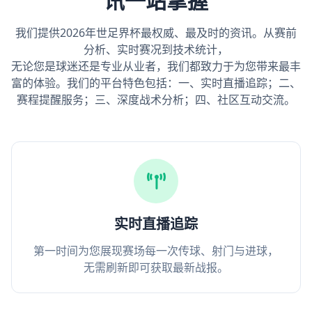
讯一站掌握
我们提供2026年世足界杯最权威、最及时的资讯。从赛前
分析、实时赛况到技术统计，
无论您是球迷还是专业从业者，我们都致力于为您带来最丰
富的体验。我们的平台特色包括：一、实时直播追踪；二、
赛程提醒服务；三、深度战术分析；四、社区互动交流。
实时直播追踪
第一时间为您展现赛场每一次传球、射门与进球，
无需刷新即可获取最新战报。