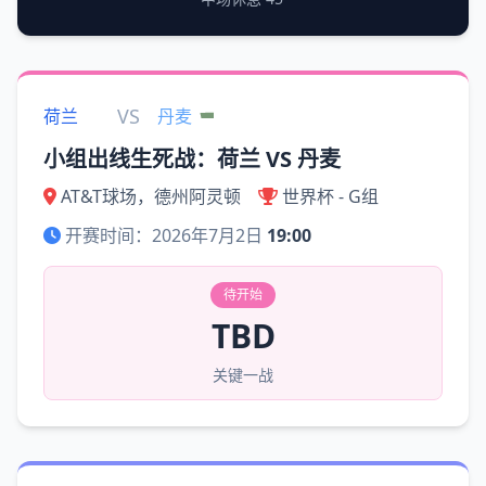
VS
荷兰
丹麦
小组出线生死战：荷兰 VS 丹麦
AT&T球场，德州阿灵顿
世界杯 - G组
开赛时间：2026年7月2日
19:00
待开始
TBD
关键一战