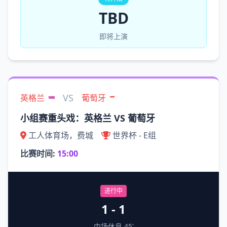
TBD
即将上演
VS
英格兰
葡萄牙
小组赛重头戏：英格兰 VS 葡萄牙
工人体育场，费城
世界杯 - E组
比赛时间:
15:00
进行中
1 - 1
中场休息 45'