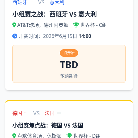
VS
西班牙
意大利
小组赛之战：西班牙 VS 意大利
AT&T球场，德州阿灵顿
世界杯 - C组
开赛时间：2026年6月15日
14:00
待开始
TBD
敬请期待
VS
德国
法国
小组赛焦点战：德国 VS 法国
卢默体育场，休斯顿
世界杯 - D组