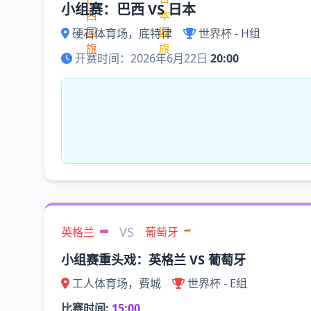
小组赛：巴西 VS 日本
硬石体育场，底特律
世界杯 - H组
开赛时间：2026年6月22日
20:00
VS
英格兰
葡萄牙
小组赛重头戏：英格兰 VS 葡萄牙
工人体育场，费城
世界杯 - E组
比赛时间:
15:00