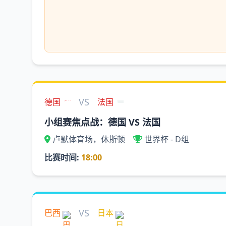
VS
德国
法国
小组赛焦点战：德国 VS 法国
卢默体育场，休斯顿
世界杯 - D组
比赛时间:
18:00
VS
巴西
日本