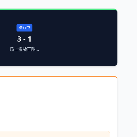
进行中
3 - 1
场上激战正酣...