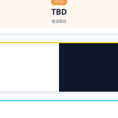
待开始
TBD
敬请期待