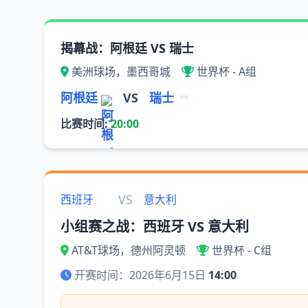
揭幕战：阿根廷 VS 瑞士
美洲球场，墨西哥城
世界杯 - A组
阿根廷
VS
瑞士
比赛时间:
20:00
VS
西班牙
意大利
小组赛之战：西班牙 VS 意大利
AT&T球场，德州阿灵顿
世界杯 - C组
开赛时间：2026年6月15日
14:00