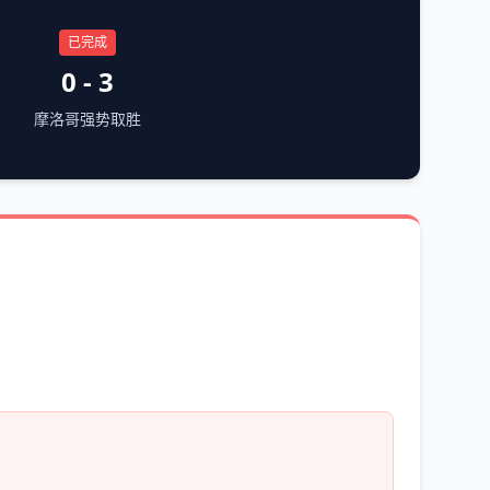
已完成
0 - 3
摩洛哥强势取胜