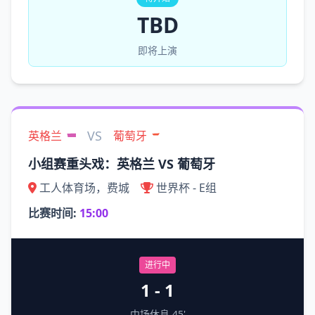
TBD
即将上演
VS
英格兰
葡萄牙
小组赛重头戏：英格兰 VS 葡萄牙
工人体育场，费城
世界杯 - E组
比赛时间:
15:00
进行中
1 - 1
中场休息 45'