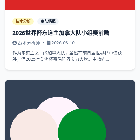
技术分析
主队情报
2026世界杯东道主加拿大队小组赛前瞻
战术分析师
•
2026-03-10
作为东道主之一的加拿大队，虽然在前四届世界杯中仅获一
胜，但2025年美洲杯赛后阵容实力大增。主教练..."