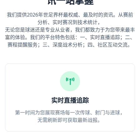
讯一站掌握
我们提供2026年世足界杯最权威、最及时的资讯。从赛前
分析、实时赛况到技术统计，
无论您是球迷还是专业从业者，我们都致力于为您带来最丰
富的体验。我们的平台特色包括：一、实时直播追踪；二、
赛程提醒服务；三、深度战术分析；四、社区互动交流。
实时直播追踪
第一时间为您展现赛场每一次传球、射门与进球，
无需刷新即可获取最新战报。