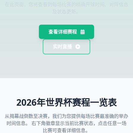
在此页面，您将查看到每场比赛的精确开球时间、对阵信息
及状态更新。
查看详细赛程
实时直播
2026年世界杯赛程一览表
从揭幕战倒数至决赛，我们为您提供每场比赛最准确的举办
时间信息。 右下角徽章显示当前比赛状态，点击任意一场
比赛可查看详细信息。