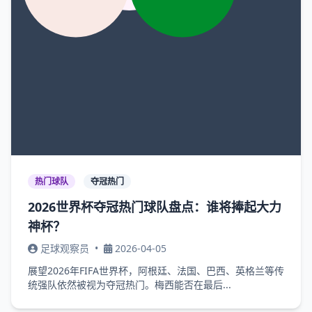
热门球队
夺冠热门
2026世界杯夺冠热门球队盘点：谁将捧起大力
神杯？
足球观察员
•
2026-04-05
展望2026年FIFA世界杯，阿根廷、法国、巴西、英格兰等传
统强队依然被视为夺冠热门。梅西能否在最后...