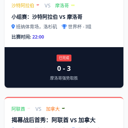
VS
沙特阿拉伯
摩洛哥
小组赛：沙特阿拉伯 VS 摩洛哥
班纳体育场，洛杉矶
世界杯 - I组
比赛时间:
22:00
已完成
0 - 3
摩洛哥强势取胜
VS
阿联酋
加拿大
揭幕战后首秀：阿联酋 VS 加拿大