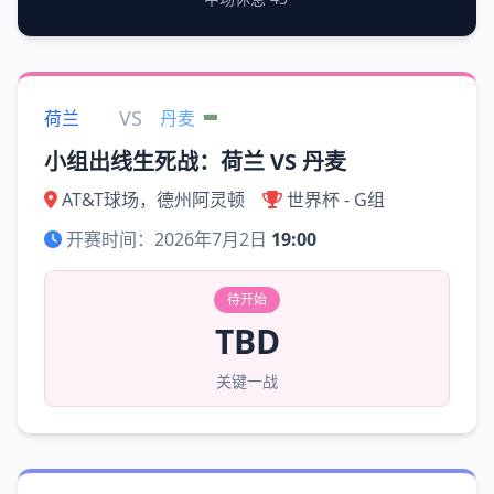
VS
荷兰
丹麦
小组出线生死战：荷兰 VS 丹麦
AT&T球场，德州阿灵顿
世界杯 - G组
开赛时间：2026年7月2日
19:00
待开始
TBD
关键一战