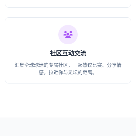
社区互动交流
汇集全球球迷的专属社区，一起热议比赛、分享情
感，拉近你与足坛的距离。