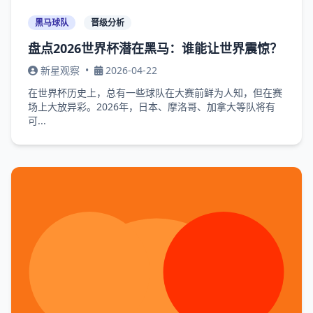
黑马球队
晋级分析
盘点2026世界杯潜在黑马：谁能让世界震惊？
新星观察
•
2026-04-22
在世界杯历史上，总有一些球队在大赛前鲜为人知，但在赛
场上大放异彩。2026年，日本、摩洛哥、加拿大等队将有
可...