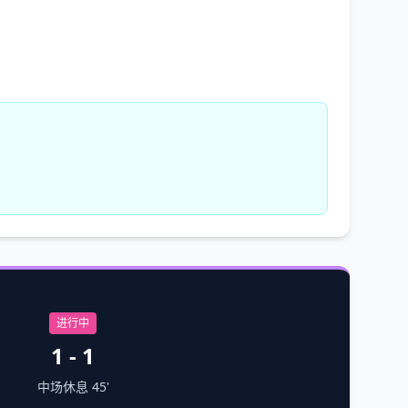
进行中
1 - 1
中场休息 45'