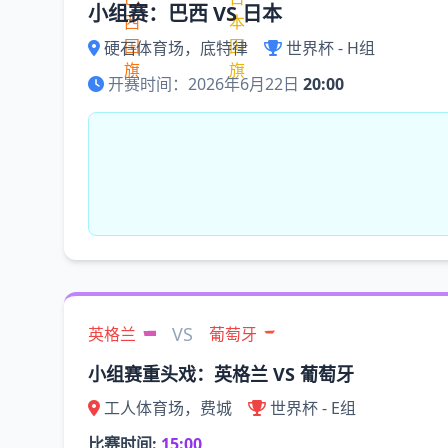
小组赛：巴西 VS 日本
硬石体育场，底特律
世界杯 - H组
开赛时间：2026年6月22日
20:00
VS
英格兰
葡萄牙
小组赛重头戏：英格兰 VS 葡萄牙
工人体育场，费城
世界杯 - E组
比赛时间:
15:00