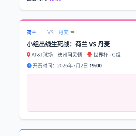
VS
荷兰
丹麦
小组出线生死战：荷兰 VS 丹麦
AT&T球场，德州阿灵顿
世界杯 - G组
开赛时间：2026年7月2日
19:00