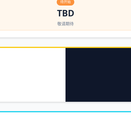
待开始
TBD
敬请期待