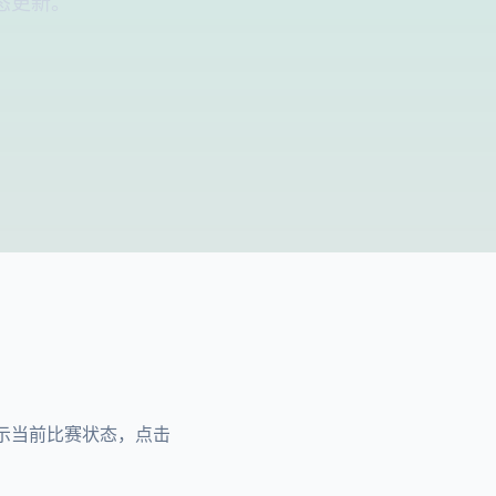
态更新。
示当前比赛状态，点击