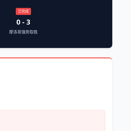
已完成
0 - 3
摩洛哥强势取胜