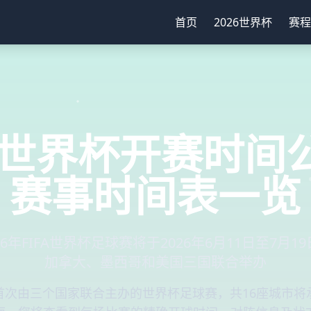
首页
2026世界杯
赛程
26世界杯开赛时间
赛事时间表一览
26年FIFA世界杯足球赛将于2026年6月11日至7月1
加拿大、墨西哥和美国三国联合举办
首次由三个国家联合主办的世界杯足球赛，共16座城市将