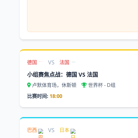
VS
德国
法国
小组赛焦点战：德国 VS 法国
卢默体育场，休斯顿
世界杯 - D组
比赛时间:
18:00
VS
巴西
日本