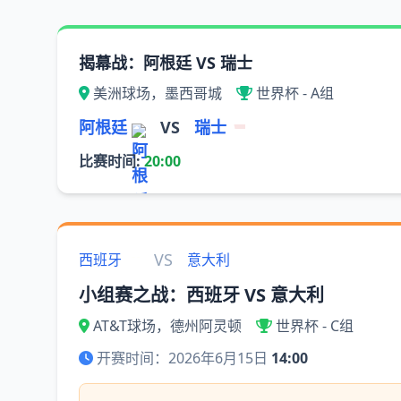
揭幕战：阿根廷 VS 瑞士
美洲球场，墨西哥城
世界杯 - A组
阿根廷
VS
瑞士
比赛时间:
20:00
VS
西班牙
意大利
小组赛之战：西班牙 VS 意大利
AT&T球场，德州阿灵顿
世界杯 - C组
开赛时间：2026年6月15日
14:00