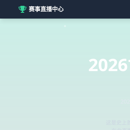
赛事直播中心
20
20
这是史上