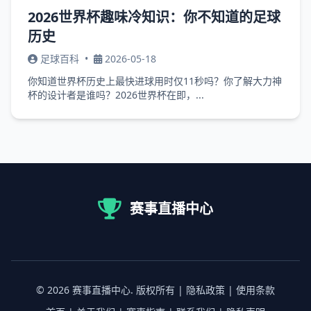
2026世界杯趣味冷知识：你不知道的足球
历史
足球百科
•
2026-05-18
你知道世界杯历史上最快进球用时仅11秒吗？你了解大力神
杯的设计者是谁吗？2026世界杯在即，...
赛事直播中心
© 2026 赛事直播中心. 版权所有 | 隐私政策 | 使用条款