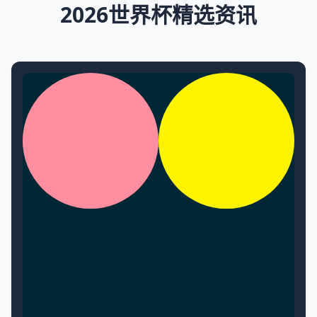
2026世界杯精选资讯