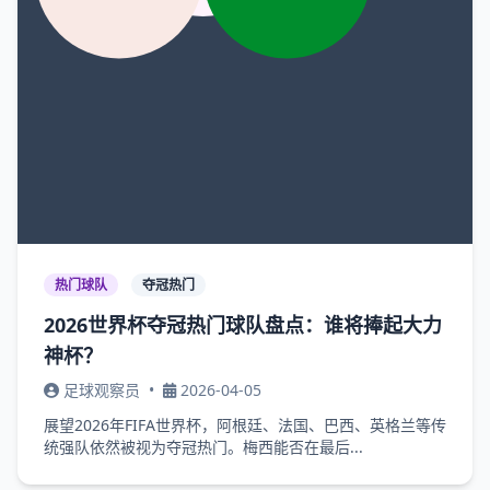
热门球队
夺冠热门
2026世界杯夺冠热门球队盘点：谁将捧起大力
神杯？
足球观察员
•
2026-04-05
展望2026年FIFA世界杯，阿根廷、法国、巴西、英格兰等传
统强队依然被视为夺冠热门。梅西能否在最后...