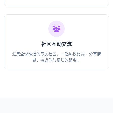
社区互动交流
汇集全球球迷的专属社区，一起热议比赛、分享情
感，拉近你与足坛的距离。