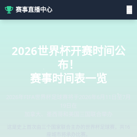
赛事直播中心
2026世界杯开赛时间公
布！
赛事时间表一览
2026年FIFA世界杯足球赛将于2026年6月11日至7月
19日在
加拿大、墨西哥和美国三国联合举办
这是史上首次由三个国家联合主办的世界杯足球赛，共16
座城市将承办比赛。