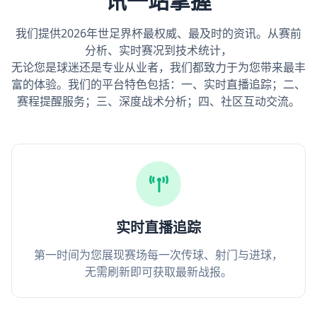
讯一站掌握
我们提供2026年世足界杯最权威、最及时的资讯。从赛前
分析、实时赛况到技术统计，
无论您是球迷还是专业从业者，我们都致力于为您带来最丰
富的体验。我们的平台特色包括：一、实时直播追踪；二、
赛程提醒服务；三、深度战术分析；四、社区互动交流。
实时直播追踪
第一时间为您展现赛场每一次传球、射门与进球，
无需刷新即可获取最新战报。