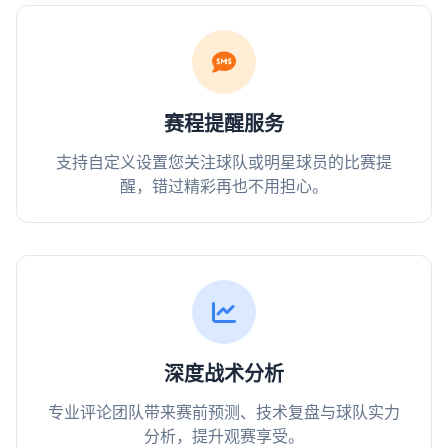
赛程提醒服务
支持自定义设置您关注球队或明星球员的比赛提
醒，错过精彩再也不用担心。
深度战术分析
专业评论团队带来赛前预测、技术复盘与球队实力
分析，提升观赛享受。