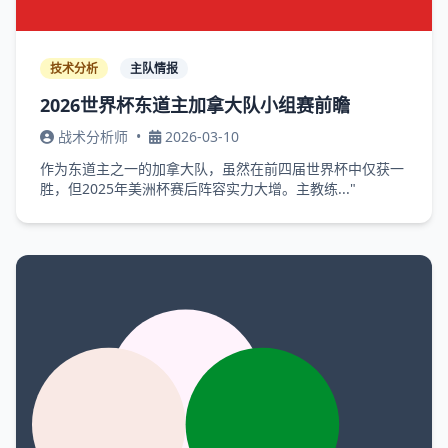
技术分析
主队情报
2026世界杯东道主加拿大队小组赛前瞻
战术分析师
•
2026-03-10
作为东道主之一的加拿大队，虽然在前四届世界杯中仅获一
胜，但2025年美洲杯赛后阵容实力大增。主教练..."