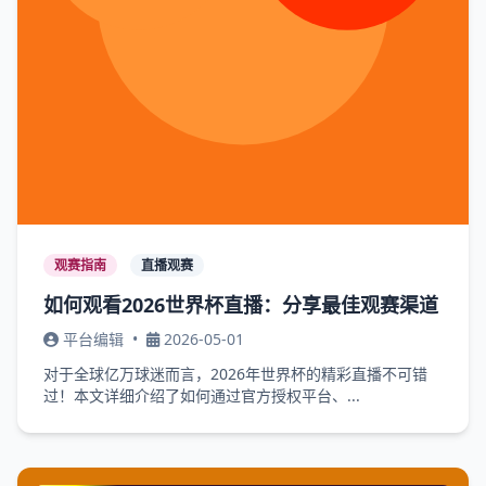
观赛指南
直播观赛
如何观看2026世界杯直播：分享最佳观赛渠道
平台编辑
•
2026-05-01
对于全球亿万球迷而言，2026年世界杯的精彩直播不可错
过！本文详细介绍了如何通过官方授权平台、...