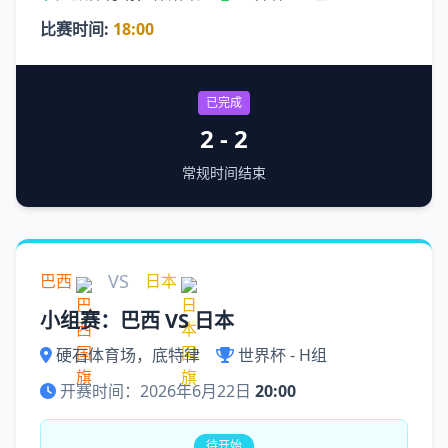
比赛时间:
18:00
已完成
2 - 2
常规时间结束
VS
巴西
日本
小组赛：巴西 VS 日本
硬石体育场，底特律
世界杯 - H组
开赛时间：2026年6月22日
20:00
待开始