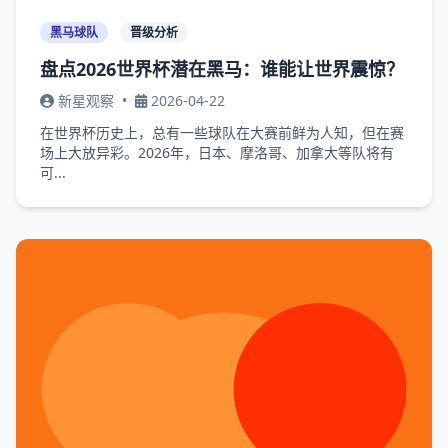
黑马球队
晋级分析
盘点2026世界杯潜在黑马：谁能让世界震惊？
新星观察
•
2026-04-22
在世界杯历史上，总有一些球队在大赛前鲜为人知，但在赛
场上大放异彩。2026年，日本、摩洛哥、加拿大等队将有
可...