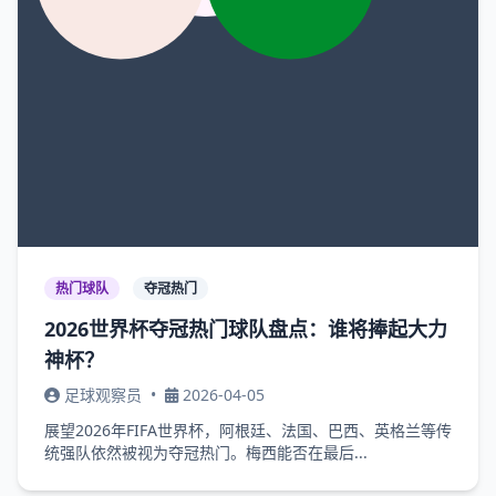
热门球队
夺冠热门
2026世界杯夺冠热门球队盘点：谁将捧起大力
神杯？
足球观察员
•
2026-04-05
展望2026年FIFA世界杯，阿根廷、法国、巴西、英格兰等传
统强队依然被视为夺冠热门。梅西能否在最后...