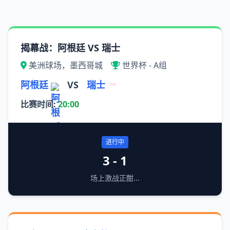
揭幕战：阿根廷 VS 瑞士
美洲球场，墨西哥城
世界杯 - A组
阿根廷
VS
瑞士
比赛时间:
20:00
进行中
3 - 1
场上激战正酣...