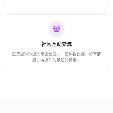
社区互动交流
汇集全球球迷的专属社区，一起热议比赛、分享情
感，拉近你与足坛的距离。