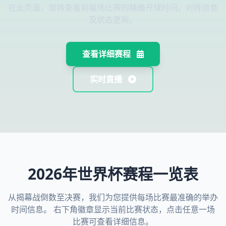
在此页面，您将查看到每场比赛的精确开球时间、对阵信息
及状态更新。
查看详细赛程
实时直播
2026年世界杯赛程一览表
从揭幕战倒数至决赛，我们为您提供每场比赛最准确的举办
时间信息。 右下角徽章显示当前比赛状态，点击任意一场
比赛可查看详细信息。