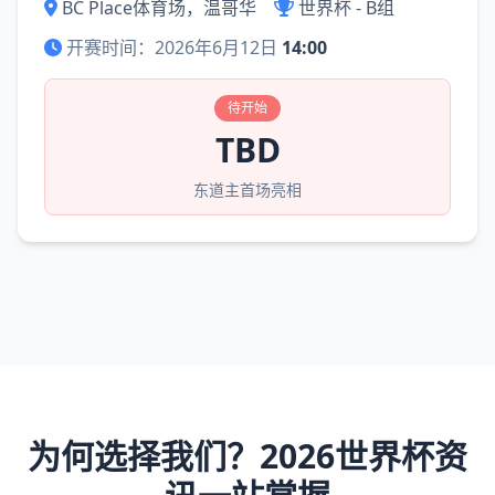
BC Place体育场，温哥华
世界杯 - B组
开赛时间：2026年6月12日
14:00
待开始
TBD
东道主首场亮相
为何选择我们？2026世界杯资