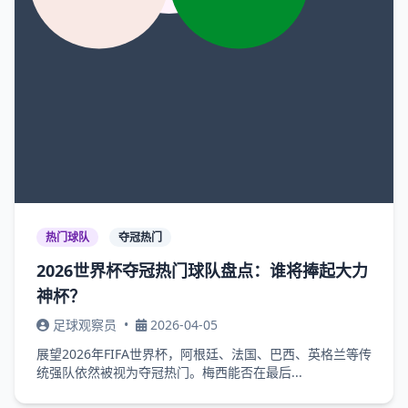
热门球队
夺冠热门
2026世界杯夺冠热门球队盘点：谁将捧起大力
神杯？
足球观察员
•
2026-04-05
展望2026年FIFA世界杯，阿根廷、法国、巴西、英格兰等传
统强队依然被视为夺冠热门。梅西能否在最后...