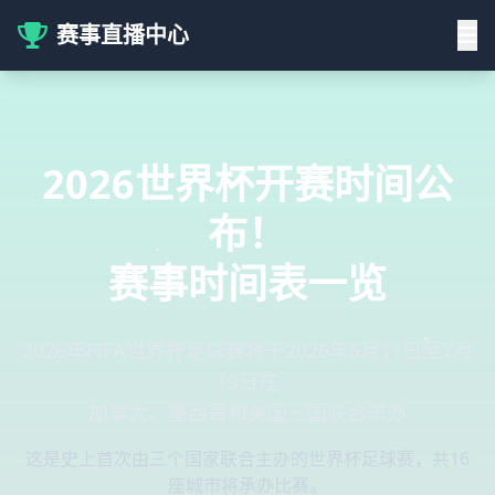
赛事直播中心
2026世界杯开赛时间公
布！
赛事时间表一览
2026年FIFA世界杯足球赛将于2026年6月11日至7月
19日在
加拿大、墨西哥和美国三国联合举办
这是史上首次由三个国家联合主办的世界杯足球赛，共16
座城市将承办比赛。