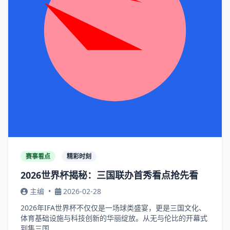
赛事看点
精彩时刻
2026世界杯揭秘：三国联办首秀看点抢先看
主编
•
2026-02-28
2026年IFA世界杯不仅仅是一场球类盛宴，更是三国文化、
体育基础设施与科技创新的华丽绽放。从无与伦比的开幕式
到集三国...