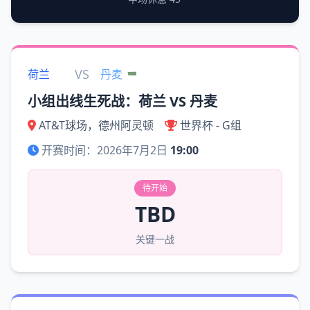
VS
荷兰
丹麦
小组出线生死战：荷兰 VS 丹麦
AT&T球场，德州阿灵顿
世界杯 - G组
开赛时间：2026年7月2日
19:00
待开始
TBD
关键一战