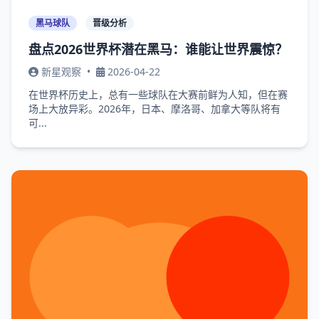
黑马球队
晋级分析
盘点2026世界杯潜在黑马：谁能让世界震惊？
新星观察
•
2026-04-22
在世界杯历史上，总有一些球队在大赛前鲜为人知，但在赛
场上大放异彩。2026年，日本、摩洛哥、加拿大等队将有
可...