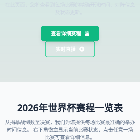
在此页面，您将查看到每场比赛的精确开球时间、对阵信息
及状态更新。
查看详细赛程
实时直播
2026年世界杯赛程一览表
从揭幕战倒数至决赛，我们为您提供每场比赛最准确的举办
时间信息。 右下角徽章显示当前比赛状态，点击任意一场
比赛可查看详细信息。