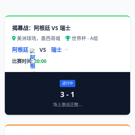
揭幕战：阿根廷 VS 瑞士
美洲球场，墨西哥城
世界杯 - A组
阿根廷
VS
瑞士
比赛时间:
20:00
进行中
3 - 1
场上激战正酣...