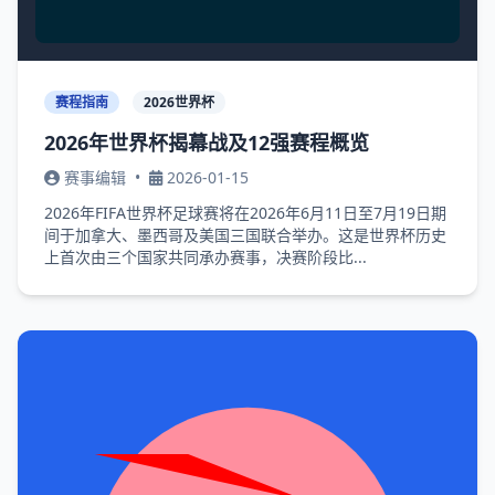
赛程指南
2026世界杯
2026年世界杯揭幕战及12强赛程概览
赛事编辑
•
2026-01-15
2026年FIFA世界杯足球赛将在2026年6月11日至7月19日期
间于加拿大、墨西哥及美国三国联合举办。这是世界杯历史
上首次由三个国家共同承办赛事，决赛阶段比...