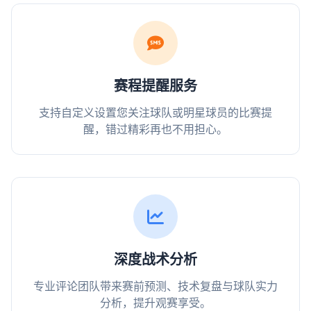
赛程提醒服务
支持自定义设置您关注球队或明星球员的比赛提
醒，错过精彩再也不用担心。
深度战术分析
专业评论团队带来赛前预测、技术复盘与球队实力
分析，提升观赛享受。