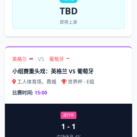
TBD
即将上演
VS
英格兰
葡萄牙
小组赛重头戏：英格兰 VS 葡萄牙
工人体育场，费城
世界杯 - E组
比赛时间:
15:00
进行中
1 - 1
中场休息 45'