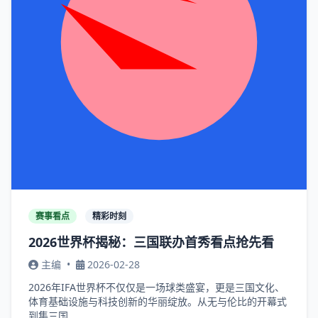
赛事看点
精彩时刻
2026世界杯揭秘：三国联办首秀看点抢先看
主编
•
2026-02-28
2026年IFA世界杯不仅仅是一场球类盛宴，更是三国文化、
体育基础设施与科技创新的华丽绽放。从无与伦比的开幕式
到集三国...