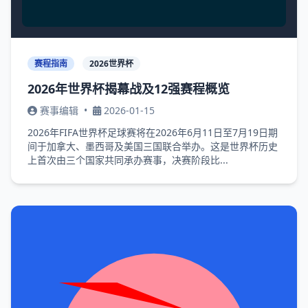
赛程指南
2026世界杯
2026年世界杯揭幕战及12强赛程概览
赛事编辑
•
2026-01-15
2026年FIFA世界杯足球赛将在2026年6月11日至7月19日期
间于加拿大、墨西哥及美国三国联合举办。这是世界杯历史
上首次由三个国家共同承办赛事，决赛阶段比...