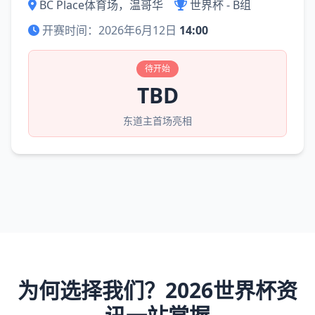
BC Place体育场，温哥华
世界杯 - B组
开赛时间：2026年6月12日
14:00
待开始
TBD
东道主首场亮相
为何选择我们？2026世界杯资