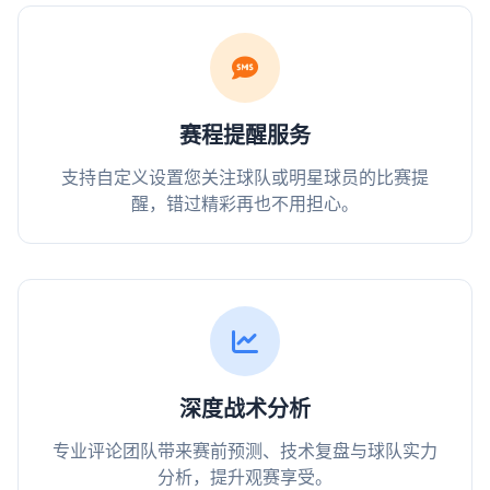
赛程提醒服务
支持自定义设置您关注球队或明星球员的比赛提
醒，错过精彩再也不用担心。
深度战术分析
专业评论团队带来赛前预测、技术复盘与球队实力
分析，提升观赛享受。