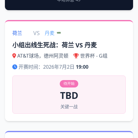
VS
荷兰
丹麦
小组出线生死战：荷兰 VS 丹麦
AT&T球场，德州阿灵顿
世界杯 - G组
开赛时间：2026年7月2日
19:00
待开始
TBD
关键一战