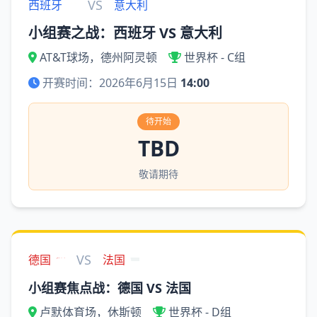
VS
西班牙
意大利
小组赛之战：西班牙 VS 意大利
AT&T球场，德州阿灵顿
世界杯 - C组
开赛时间：2026年6月15日
14:00
待开始
TBD
敬请期待
VS
德国
法国
小组赛焦点战：德国 VS 法国
卢默体育场，休斯顿
世界杯 - D组