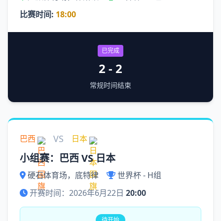
比赛时间:
18:00
已完成
2 - 2
常规时间结束
VS
巴西
日本
小组赛：巴西 VS 日本
硬石体育场，底特律
世界杯 - H组
开赛时间：2026年6月22日
20:00
待开始