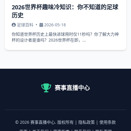
2026世界杯趣味冷知识：你不知道的足球
历史
足球百科
•
2026-05-18
你知道世界杯历史上最快进球用时仅11秒吗？你了解大力神
杯的设计者是谁吗？2026世界杯在即，...
赛事直播中心
© 2026 赛事直播中心. 版权所有 | 隐私政策 | 使用条款