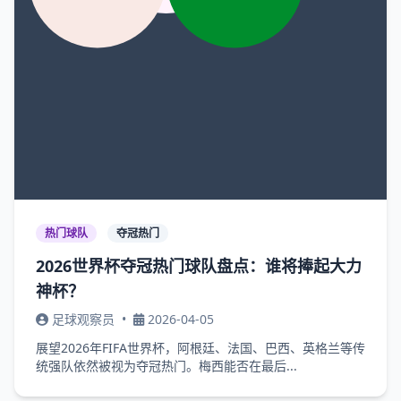
热门球队
夺冠热门
2026世界杯夺冠热门球队盘点：谁将捧起大力
神杯？
足球观察员
•
2026-04-05
展望2026年FIFA世界杯，阿根廷、法国、巴西、英格兰等传
统强队依然被视为夺冠热门。梅西能否在最后...