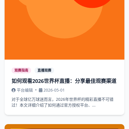
观赛指南
直播观赛
如何观看2026世界杯直播：分享最佳观赛渠道
平台编辑
•
2026-05-01
对于全球亿万球迷而言，2026年世界杯的精彩直播不可错
过！本文详细介绍了如何通过官方授权平台、...