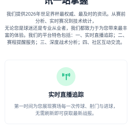
讯一站掌握
我们提供2026年世足界杯最权威、最及时的资讯。从赛前
分析、实时赛况到技术统计，
无论您是球迷还是专业从业者，我们都致力于为您带来最丰
富的体验。我们的平台特色包括：一、实时直播追踪；二、
赛程提醒服务；三、深度战术分析；四、社区互动交流。
实时直播追踪
第一时间为您展现赛场每一次传球、射门与进球，
无需刷新即可获取最新战报。