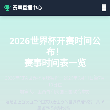
赛事直播中心
2026世界杯开赛时间公
布！
赛事时间表一览
2026年FIFA世界杯足球赛将于2026年6月11日至7月
19日在
加拿大、墨西哥和美国三国联合举办
这是史上首次由三个国家联合主办的世界杯足球赛，共16
座城市将承办比赛。