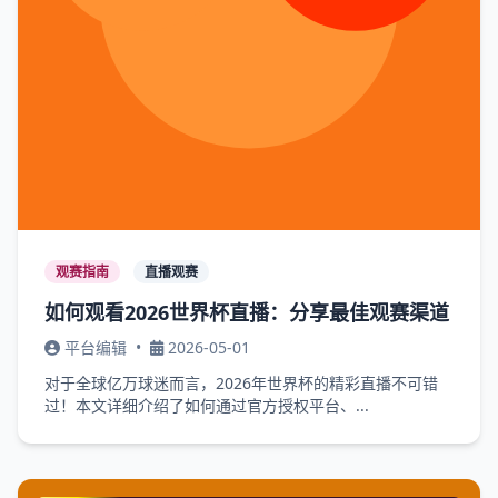
观赛指南
直播观赛
如何观看2026世界杯直播：分享最佳观赛渠道
平台编辑
•
2026-05-01
对于全球亿万球迷而言，2026年世界杯的精彩直播不可错
过！本文详细介绍了如何通过官方授权平台、...