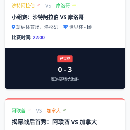
VS
沙特阿拉伯
摩洛哥
小组赛：沙特阿拉伯 VS 摩洛哥
班纳体育场，洛杉矶
世界杯 - I组
比赛时间:
22:00
已完成
0 - 3
摩洛哥强势取胜
VS
阿联酋
加拿大
揭幕战后首秀：阿联酋 VS 加拿大