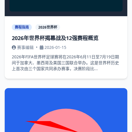
赛程指南
2026世界杯
2026年世界杯揭幕战及12强赛程概览
赛事编辑
•
2026-01-15
2026年FIFA世界杯足球赛将在2026年6月11日至7月19日期
间于加拿大、墨西哥及美国三国联合举办。这是世界杯历史
上首次由三个国家共同承办赛事，决赛阶段比...