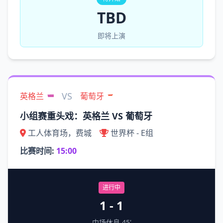
TBD
即将上演
VS
英格兰
葡萄牙
小组赛重头戏：英格兰 VS 葡萄牙
工人体育场，费城
世界杯 - E组
比赛时间:
15:00
进行中
1 - 1
中场休息 45'