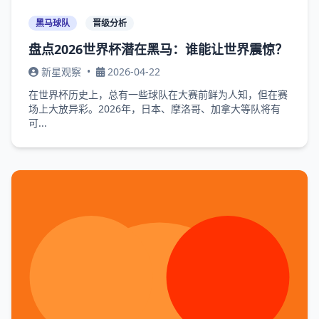
黑马球队
晋级分析
盘点2026世界杯潜在黑马：谁能让世界震惊？
新星观察
•
2026-04-22
在世界杯历史上，总有一些球队在大赛前鲜为人知，但在赛
场上大放异彩。2026年，日本、摩洛哥、加拿大等队将有
可...