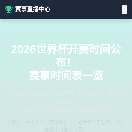
赛事直播中心
2026世界杯开赛时间公
布！
赛事时间表一览
2026年FIFA世界杯足球赛将于2026年6月11日至7月
19日在
加拿大、墨西哥和美国三国联合举办
这是史上首次由三个国家联合主办的世界杯足球赛，共16
座城市将承办比赛。