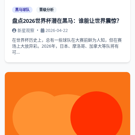
黑马球队
晋级分析
盘点2026世界杯潜在黑马：谁能让世界震惊？
新星观察
•
2026-04-22
在世界杯历史上，总有一些球队在大赛前鲜为人知，但在赛
场上大放异彩。2026年，日本、摩洛哥、加拿大等队将有
可...