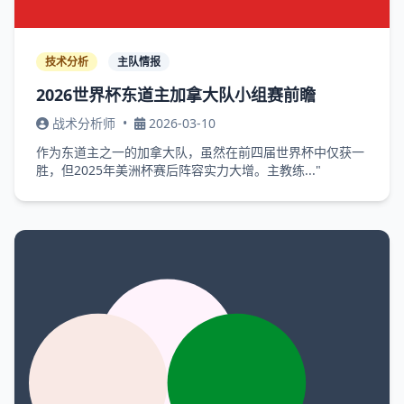
技术分析
主队情报
2026世界杯东道主加拿大队小组赛前瞻
战术分析师
•
2026-03-10
作为东道主之一的加拿大队，虽然在前四届世界杯中仅获一
胜，但2025年美洲杯赛后阵容实力大增。主教练..."