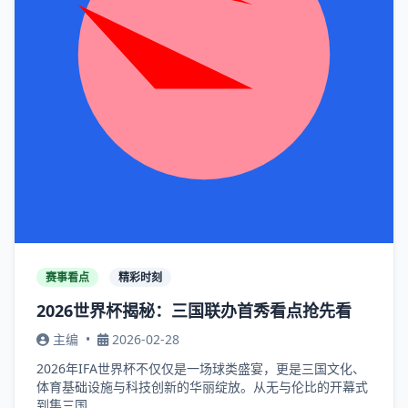
赛事看点
精彩时刻
2026世界杯揭秘：三国联办首秀看点抢先看
主编
•
2026-02-28
2026年IFA世界杯不仅仅是一场球类盛宴，更是三国文化、
体育基础设施与科技创新的华丽绽放。从无与伦比的开幕式
到集三国...