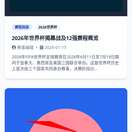
赛程指南
2026世界杯
2026年世界杯揭幕战及12强赛程概览
赛事编辑
•
2026-01-15
2026年FIFA世界杯足球赛将在2026年6月11日至7月19日期
间于加拿大、墨西哥及美国三国联合举办。这是世界杯历史
上首次由三个国家共同承办赛事，决赛阶段比...