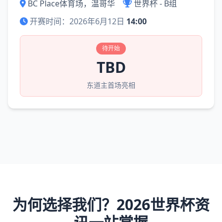
BC Place体育场，温哥华
世界杯 - B组
开赛时间：2026年6月12日
14:00
待开始
TBD
东道主首场亮相
为何选择我们？2026世界杯资