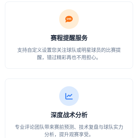
赛程提醒服务
支持自定义设置您关注球队或明星球员的比赛提
醒，错过精彩再也不用担心。
深度战术分析
专业评论团队带来赛前预测、技术复盘与球队实力
分析，提升观赛享受。