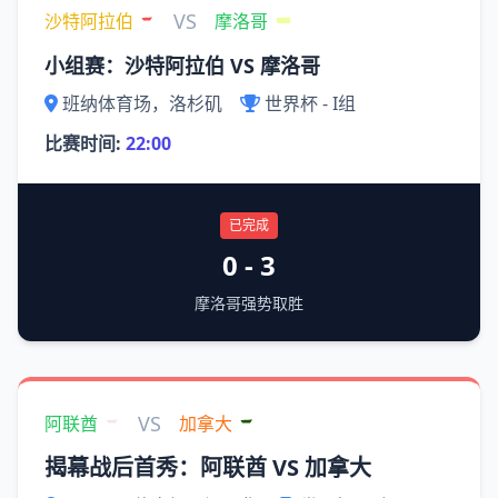
VS
沙特阿拉伯
摩洛哥
小组赛：沙特阿拉伯 VS 摩洛哥
班纳体育场，洛杉矶
世界杯 - I组
比赛时间:
22:00
已完成
0 - 3
摩洛哥强势取胜
VS
阿联酋
加拿大
揭幕战后首秀：阿联酋 VS 加拿大