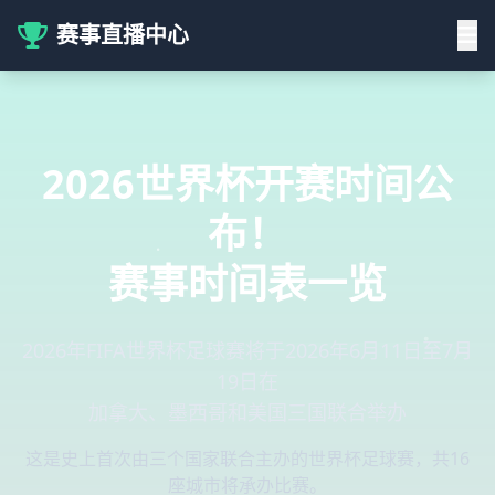
赛事直播中心
2026世界杯开赛时间公
布！
赛事时间表一览
2026年FIFA世界杯足球赛将于2026年6月11日至7月
19日在
加拿大、墨西哥和美国三国联合举办
这是史上首次由三个国家联合主办的世界杯足球赛，共16
座城市将承办比赛。