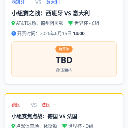
VS
西班牙
意大利
小组赛之战：西班牙 VS 意大利
AT&T球场，德州阿灵顿
世界杯 - C组
开赛时间：2026年6月15日
14:00
待开始
TBD
敬请期待
VS
德国
法国
小组赛焦点战：德国 VS 法国
卢默体育场，休斯顿
世界杯 - D组