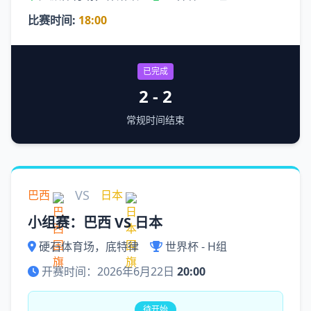
比赛时间:
18:00
已完成
2 - 2
常规时间结束
VS
巴西
日本
小组赛：巴西 VS 日本
硬石体育场，底特律
世界杯 - H组
开赛时间：2026年6月22日
20:00
待开始