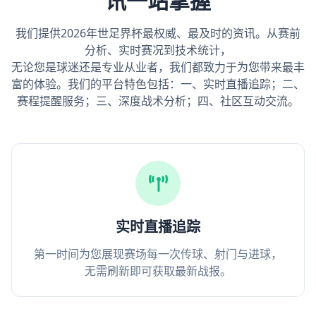
讯一站掌握
我们提供2026年世足界杯最权威、最及时的资讯。从赛前
分析、实时赛况到技术统计，
无论您是球迷还是专业从业者，我们都致力于为您带来最丰
富的体验。我们的平台特色包括：一、实时直播追踪；二、
赛程提醒服务；三、深度战术分析；四、社区互动交流。
实时直播追踪
第一时间为您展现赛场每一次传球、射门与进球，
无需刷新即可获取最新战报。