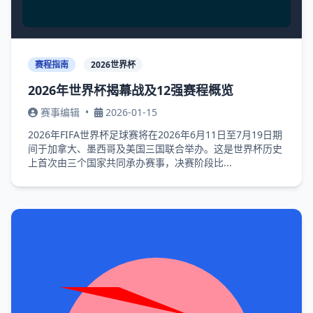
赛程指南
2026世界杯
2026年世界杯揭幕战及12强赛程概览
赛事编辑
•
2026-01-15
2026年FIFA世界杯足球赛将在2026年6月11日至7月19日期
间于加拿大、墨西哥及美国三国联合举办。这是世界杯历史
上首次由三个国家共同承办赛事，决赛阶段比...