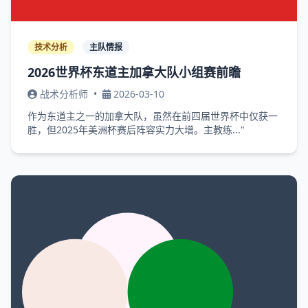
技术分析
主队情报
2026世界杯东道主加拿大队小组赛前瞻
战术分析师
•
2026-03-10
作为东道主之一的加拿大队，虽然在前四届世界杯中仅获一
胜，但2025年美洲杯赛后阵容实力大增。主教练..."