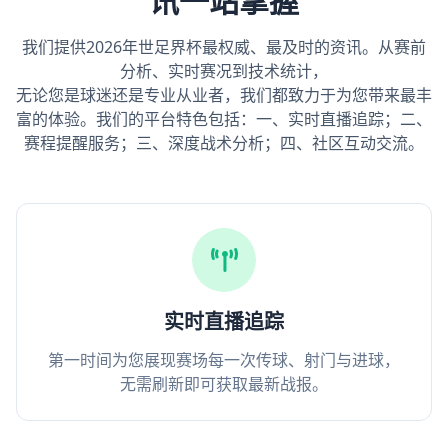
讯一站掌握
我们提供2026年世足界杯最权威、最及时的资讯。从赛前
分析、实时赛况到技术统计，
无论您是球迷还是专业从业者，我们都致力于为您带来最丰
富的体验。我们的平台特色包括：一、实时直播追踪；二、
赛程提醒服务；三、深度战术分析；四、社区互动交流。
实时直播追踪
第一时间为您展现赛场每一次传球、射门与进球，
无需刷新即可获取最新战报。