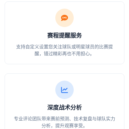
赛程提醒服务
支持自定义设置您关注球队或明星球员的比赛提
醒，错过精彩再也不用担心。
深度战术分析
专业评论团队带来赛前预测、技术复盘与球队实力
分析，提升观赛享受。