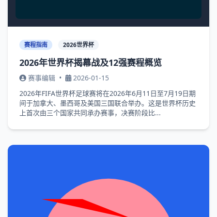
赛程指南
2026世界杯
2026年世界杯揭幕战及12强赛程概览
赛事编辑
•
2026-01-15
2026年FIFA世界杯足球赛将在2026年6月11日至7月19日期
间于加拿大、墨西哥及美国三国联合举办。这是世界杯历史
上首次由三个国家共同承办赛事，决赛阶段比...