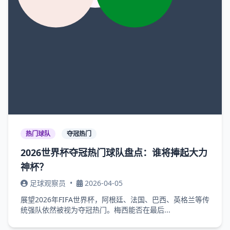
热门球队
夺冠热门
2026世界杯夺冠热门球队盘点：谁将捧起大力
神杯？
足球观察员
•
2026-04-05
展望2026年FIFA世界杯，阿根廷、法国、巴西、英格兰等传
统强队依然被视为夺冠热门。梅西能否在最后...