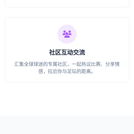
社区互动交流
汇集全球球迷的专属社区，一起热议比赛、分享情
感，拉近你与足坛的距离。