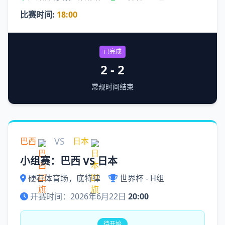
比赛时间:
18:00
已完成
2 - 2
常规时间结束
VS
巴西
日本
小组赛：巴西 VS 日本
硬石体育场，底特律
世界杯 - H组
开赛时间：2026年6月22日
20:00
待开始