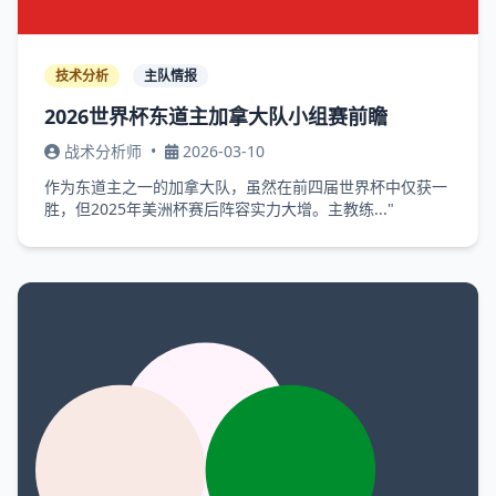
技术分析
主队情报
2026世界杯东道主加拿大队小组赛前瞻
战术分析师
•
2026-03-10
作为东道主之一的加拿大队，虽然在前四届世界杯中仅获一
胜，但2025年美洲杯赛后阵容实力大增。主教练..."