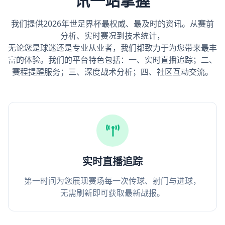
讯一站掌握
我们提供2026年世足界杯最权威、最及时的资讯。从赛前
分析、实时赛况到技术统计，
无论您是球迷还是专业从业者，我们都致力于为您带来最丰
富的体验。我们的平台特色包括：一、实时直播追踪；二、
赛程提醒服务；三、深度战术分析；四、社区互动交流。
实时直播追踪
第一时间为您展现赛场每一次传球、射门与进球，
无需刷新即可获取最新战报。