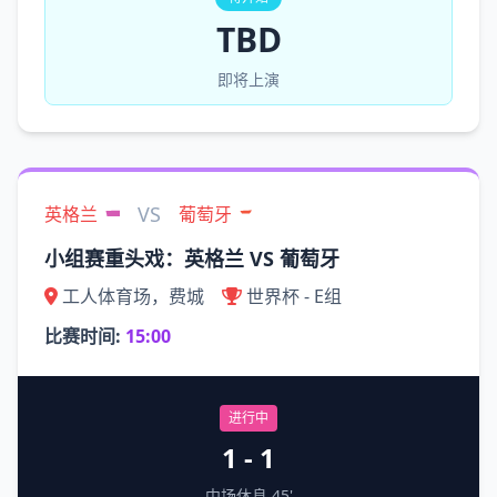
TBD
即将上演
VS
英格兰
葡萄牙
小组赛重头戏：英格兰 VS 葡萄牙
工人体育场，费城
世界杯 - E组
比赛时间:
15:00
进行中
1 - 1
中场休息 45'