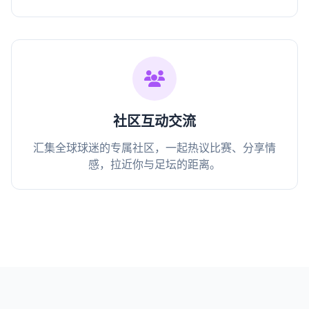
社区互动交流
汇集全球球迷的专属社区，一起热议比赛、分享情
感，拉近你与足坛的距离。