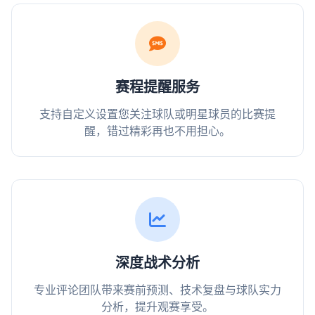
赛程提醒服务
支持自定义设置您关注球队或明星球员的比赛提
醒，错过精彩再也不用担心。
深度战术分析
专业评论团队带来赛前预测、技术复盘与球队实力
分析，提升观赛享受。