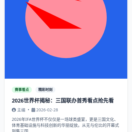
赛事看点
精彩时刻
2026世界杯揭秘：三国联办首秀看点抢先看
主编
•
2026-02-28
2026年IFA世界杯不仅仅是一场球类盛宴，更是三国文化、
体育基础设施与科技创新的华丽绽放。从无与伦比的开幕式
到集三国...