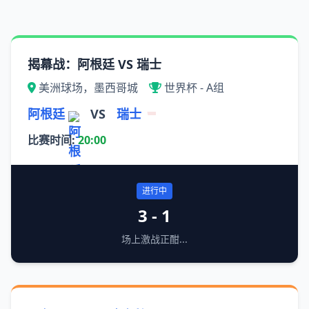
揭幕战：阿根廷 VS 瑞士
美洲球场，墨西哥城
世界杯 - A组
阿根廷
VS
瑞士
比赛时间:
20:00
进行中
3 - 1
场上激战正酣...