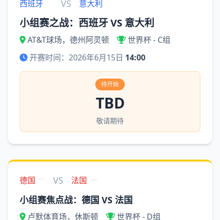
VS
西班牙
意大利
小组赛之战：西班牙 VS 意大利
AT&T球场，德州阿灵顿
世界杯 - C组
开赛时间：2026年6月15日
14:00
待开始
TBD
敬请期待
VS
德国
法国
小组赛焦点战：德国 VS 法国
卢默体育场，休斯顿
世界杯 - D组