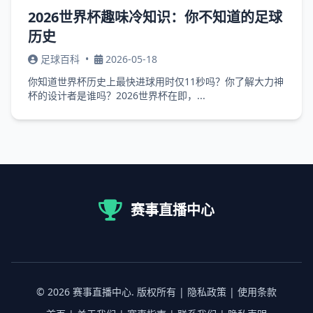
2026世界杯趣味冷知识：你不知道的足球
历史
足球百科
•
2026-05-18
你知道世界杯历史上最快进球用时仅11秒吗？你了解大力神
杯的设计者是谁吗？2026世界杯在即，...
赛事直播中心
© 2026 赛事直播中心. 版权所有 | 隐私政策 | 使用条款