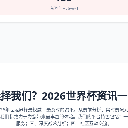
东道主首场亮相
择我们？2026世界杯资讯
026年世足界杯最权威、最及时的资讯。从赛前分析、实时赛况
我们都致力于为您带来最丰富的体验。我们的平台特色包括：一
服务；三、深度战术分析；四、社区互动交流。