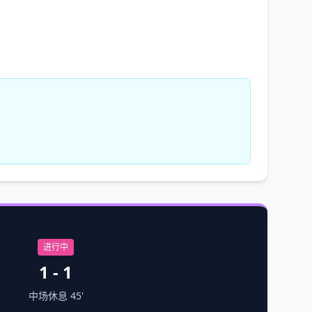
进行中
1 - 1
中场休息 45'