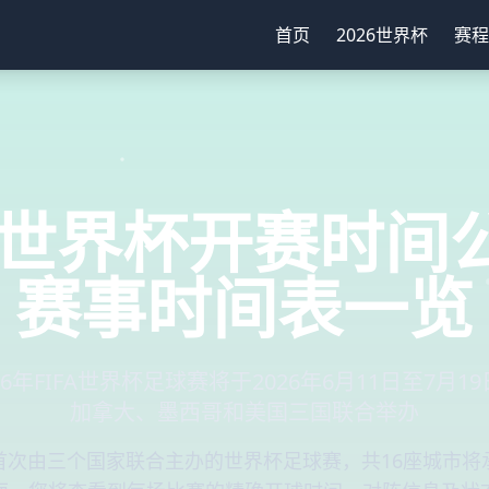
首页
2026世界杯
赛程
26世界杯开赛时间
赛事时间表一览
26年FIFA世界杯足球赛将于2026年6月11日至7月1
加拿大、墨西哥和美国三国联合举办
首次由三个国家联合主办的世界杯足球赛，共16座城市将