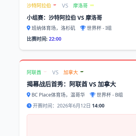
VS
沙特阿拉伯
摩洛哥
小组赛：沙特阿拉伯 VS 摩洛哥
班纳体育场，洛杉矶
世界杯 - I组
比赛时间:
22:00
VS
阿联酋
加拿大
揭幕战后首秀：阿联酋 VS 加拿大
BC Place体育场，温哥华
世界杯 - B组
开赛时间：2026年6月12日
14:00