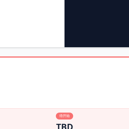
待开始
TBD