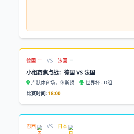
VS
德国
法国
小组赛焦点战：德国 VS 法国
卢默体育场，休斯顿
世界杯 - D组
比赛时间:
18:00
VS
巴西
日本