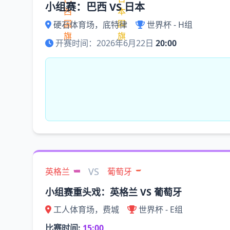
小组赛：巴西 VS 日本
硬石体育场，底特律
世界杯 - H组
开赛时间：2026年6月22日
20:00
VS
英格兰
葡萄牙
小组赛重头戏：英格兰 VS 葡萄牙
工人体育场，费城
世界杯 - E组
比赛时间:
15:00