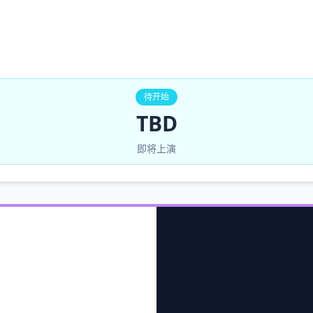
待开始
TBD
即将上演