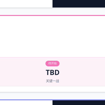
待开始
TBD
关键一战