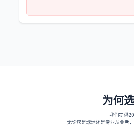
为何选
我们提供2
无论您是球迷还是专业从业者，