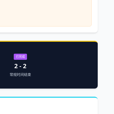
已完成
2 - 2
常规时间结束