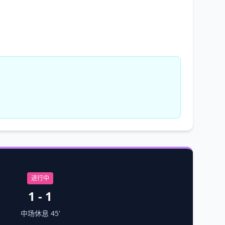
进行中
1 - 1
中场休息 45'