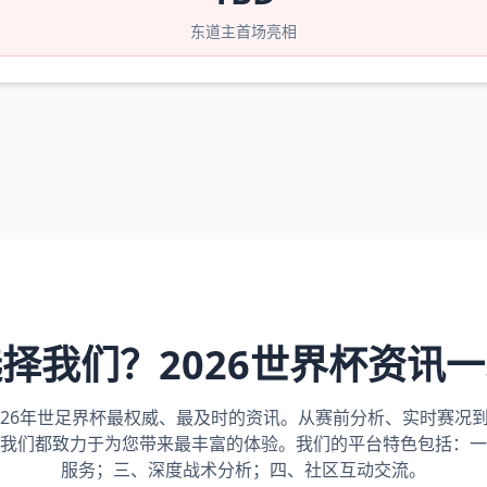
东道主首场亮相
择我们？2026世界杯资讯
026年世足界杯最权威、最及时的资讯。从赛前分析、实时赛况
我们都致力于为您带来最丰富的体验。我们的平台特色包括：一
服务；三、深度战术分析；四、社区互动交流。