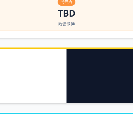
待开始
TBD
敬请期待