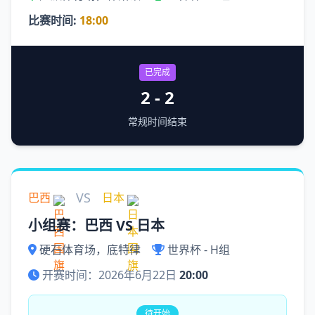
比赛时间:
18:00
已完成
2 - 2
常规时间结束
VS
巴西
日本
小组赛：巴西 VS 日本
硬石体育场，底特律
世界杯 - H组
开赛时间：2026年6月22日
20:00
待开始