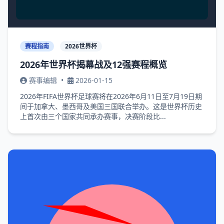
赛程指南
2026世界杯
2026年世界杯揭幕战及12强赛程概览
赛事编辑
•
2026-01-15
2026年FIFA世界杯足球赛将在2026年6月11日至7月19日期
间于加拿大、墨西哥及美国三国联合举办。这是世界杯历史
上首次由三个国家共同承办赛事，决赛阶段比...