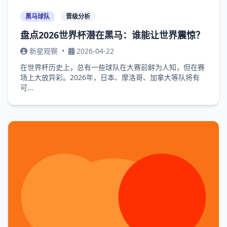
黑马球队
晋级分析
盘点2026世界杯潜在黑马：谁能让世界震惊？
新星观察
•
2026-04-22
在世界杯历史上，总有一些球队在大赛前鲜为人知，但在赛
场上大放异彩。2026年，日本、摩洛哥、加拿大等队将有
可...