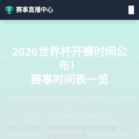
赛事直播中心
2026世界杯开赛时间公
布！
赛事时间表一览
2026年FIFA世界杯足球赛将于2026年6月11日至7月
19日在
加拿大、墨西哥和美国三国联合举办
这是史上首次由三个国家联合主办的世界杯足球赛，共16
座城市将承办比赛。