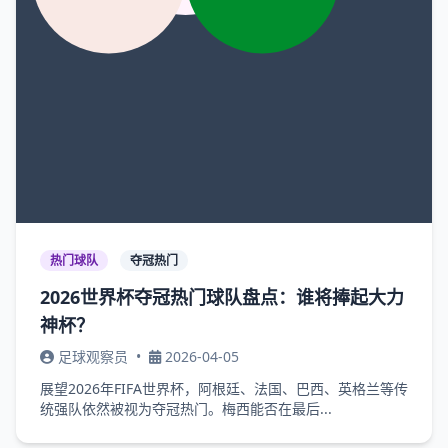
热门球队
夺冠热门
2026世界杯夺冠热门球队盘点：谁将捧起大力
神杯？
足球观察员
•
2026-04-05
展望2026年FIFA世界杯，阿根廷、法国、巴西、英格兰等传
统强队依然被视为夺冠热门。梅西能否在最后...