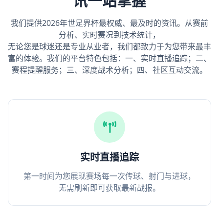
讯一站掌握
我们提供2026年世足界杯最权威、最及时的资讯。从赛前
分析、实时赛况到技术统计，
无论您是球迷还是专业从业者，我们都致力于为您带来最丰
富的体验。我们的平台特色包括：一、实时直播追踪；二、
赛程提醒服务；三、深度战术分析；四、社区互动交流。
实时直播追踪
第一时间为您展现赛场每一次传球、射门与进球，
无需刷新即可获取最新战报。