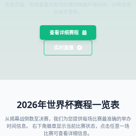
在此页面，您将查看到每场比赛的精确开球时间、对阵信息
及状态更新。
查看详细赛程
实时直播
2026年世界杯赛程一览表
从揭幕战倒数至决赛，我们为您提供每场比赛最准确的举办
时间信息。 右下角徽章显示当前比赛状态，点击任意一场
比赛可查看详细信息。