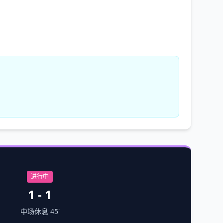
进行中
1 - 1
中场休息 45'