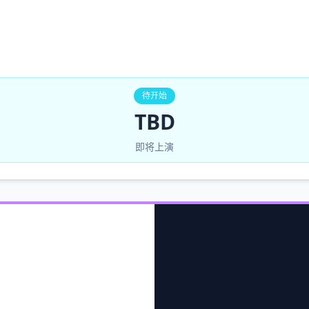
待开始
TBD
即将上演