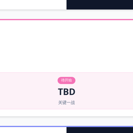
待开始
TBD
关键一战