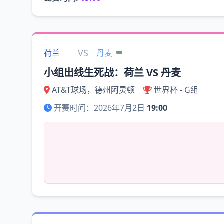
VS
荷兰
丹麦
小组出线生死战：荷兰 VS 丹麦
AT&T球场，德州阿灵顿
世界杯 - G组
开赛时间：2026年7月2日
19:00