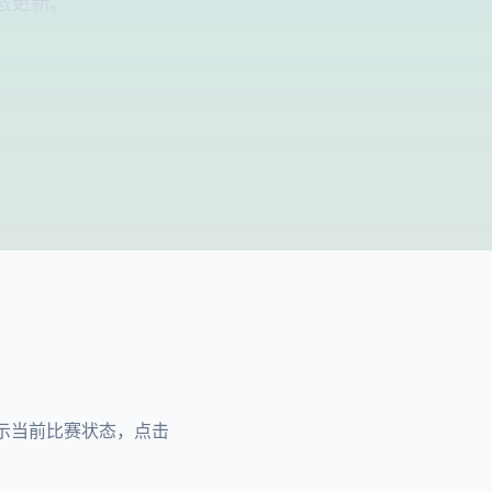
态更新。
示当前比赛状态，点击