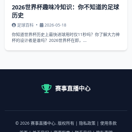
2026世界杯趣味冷知识：你不知道的足球
历史
足球百科
•
2026-05-18
你知道世界杯历史上最快进球用时仅11秒吗？你了解大力神
杯的设计者是谁吗？2026世界杯在即，...
赛事直播中心
© 2026 赛事直播中心. 版权所有 | 隐私政策 | 使用条款