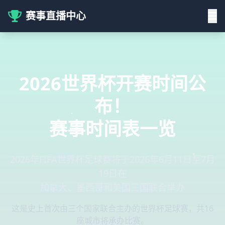
赛事直播中心
2026世界杯开赛时间公
布！
赛事时间表一览
2026年FIFA世界杯足球赛将于2026年6月11日至7月
19日在
加拿大、墨西哥和美国三国联合举办
这是史上首次由三个国家联合主办的世界杯足球赛，共16
座城市将承办比赛。