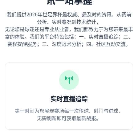
讯一站掌握
我们提供2026年世足界杯最权威、最及时的资讯。从赛前
分析、实时赛况到技术统计，
无论您是球迷还是专业从业者，我们都致力于为您带来最丰
富的体验。我们的平台特色包括：一、实时直播追踪；二、
赛程提醒服务；三、深度战术分析；四、社区互动交流。
实时直播追踪
第一时间为您展现赛场每一次传球、射门与进球，
无需刷新即可获取最新战报。