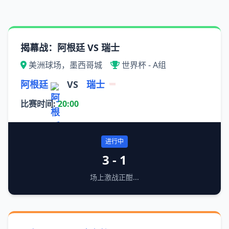
揭幕战：阿根廷 VS 瑞士
美洲球场，墨西哥城
世界杯 - A组
阿根廷
VS
瑞士
比赛时间:
20:00
进行中
3 - 1
场上激战正酣...