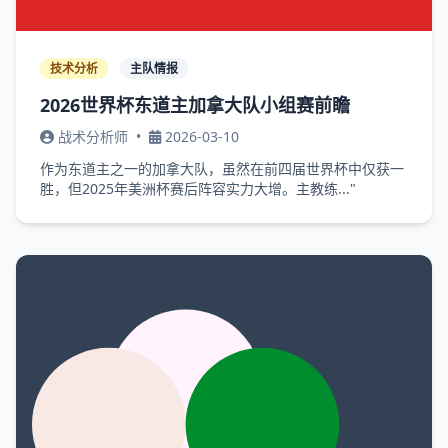
技术分析
主队情报
2026世界杯东道主加拿大队小组赛前瞻
战术分析师
•
2026-03-10
作为东道主之一的加拿大队，虽然在前四届世界杯中仅获一
胜，但2025年美洲杯赛后阵容实力大增。主教练..."