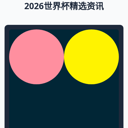
2026世界杯精选资讯