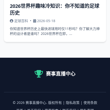
2026世界杯趣味冷知识：你不知道的足球
历史
足球百科
•
2026-05-18
你知道世界杯历史上最快进球用时仅11秒吗？你了解大力神
杯的设计者是谁吗？2026世界杯在即，...
赛事直播中心
© 2026 赛事直播中心. 版权所有 | 隐私政策 | 使用条款