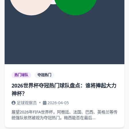
热门球队
夺冠热门
2026世界杯夺冠热门球队盘点：谁将捧起大力
神杯？
足球观察员
•
2026-04-05
展望2026年FIFA世界杯，阿根廷、法国、巴西、英格兰等传
统强队依然被视为夺冠热门。梅西能否在最后...