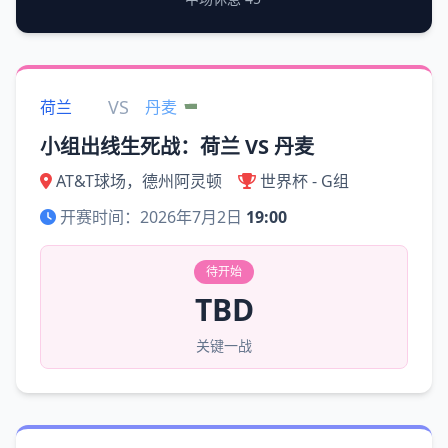
VS
荷兰
丹麦
小组出线生死战：荷兰 VS 丹麦
AT&T球场，德州阿灵顿
世界杯 - G组
开赛时间：2026年7月2日
19:00
待开始
TBD
关键一战