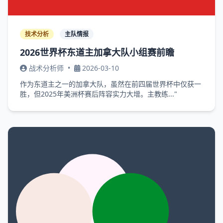
技术分析
主队情报
2026世界杯东道主加拿大队小组赛前瞻
战术分析师
•
2026-03-10
作为东道主之一的加拿大队，虽然在前四届世界杯中仅获一
胜，但2025年美洲杯赛后阵容实力大增。主教练..."