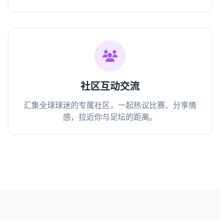
社区互动交流
汇集全球球迷的专属社区，一起热议比赛、分享情
感，拉近你与足坛的距离。