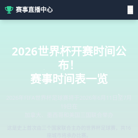
赛事直播中心
2026世界杯开赛时间公
布！
赛事时间表一览
2026年FIFA世界杯足球赛将于2026年6月11日至7月
19日在
加拿大、墨西哥和美国三国联合举办
这是史上首次由三个国家联合主办的世界杯足球赛，共16
座城市将承办比赛。