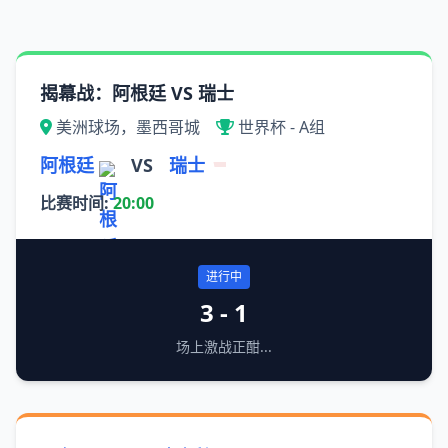
揭幕战：阿根廷 VS 瑞士
美洲球场，墨西哥城
世界杯 - A组
阿根廷
VS
瑞士
比赛时间:
20:00
进行中
3 - 1
场上激战正酣...