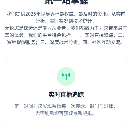
讯一站掌握
我们提供2026年世足界杯最权威、最及时的资讯。从赛前
分析、实时赛况到技术统计，
无论您是球迷还是专业从业者，我们都致力于为您带来最丰
富的体验。我们的平台特色包括：一、实时直播追踪；二、
赛程提醒服务；三、深度战术分析；四、社区互动交流。
实时直播追踪
第一时间为您展现赛场每一次传球、射门与进球，
无需刷新即可获取最新战报。