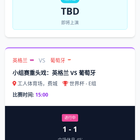
TBD
即将上演
VS
英格兰
葡萄牙
小组赛重头戏：英格兰 VS 葡萄牙
工人体育场，费城
世界杯 - E组
比赛时间:
15:00
进行中
1 - 1
中场休息 45'