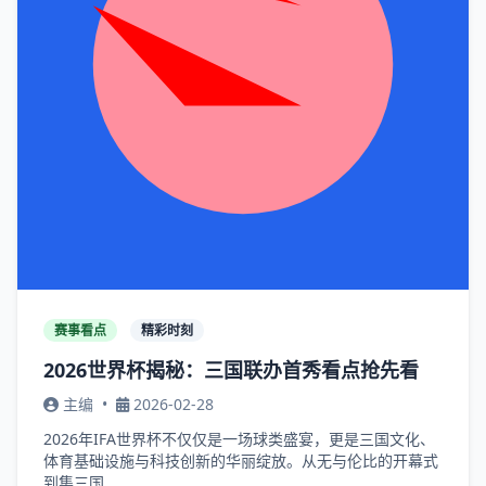
赛事看点
精彩时刻
2026世界杯揭秘：三国联办首秀看点抢先看
主编
•
2026-02-28
2026年IFA世界杯不仅仅是一场球类盛宴，更是三国文化、
体育基础设施与科技创新的华丽绽放。从无与伦比的开幕式
到集三国...