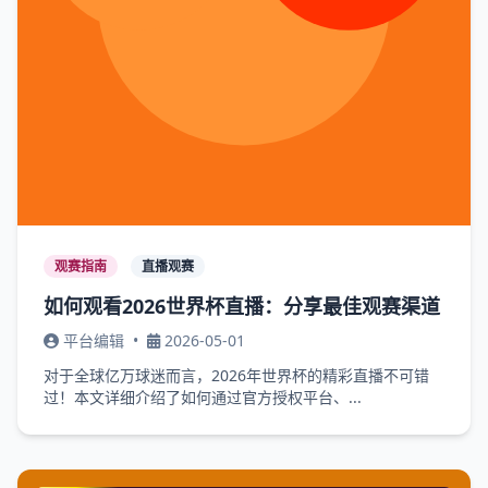
观赛指南
直播观赛
如何观看2026世界杯直播：分享最佳观赛渠道
平台编辑
•
2026-05-01
对于全球亿万球迷而言，2026年世界杯的精彩直播不可错
过！本文详细介绍了如何通过官方授权平台、...