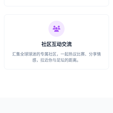
社区互动交流
汇集全球球迷的专属社区，一起热议比赛、分享情
感，拉近你与足坛的距离。