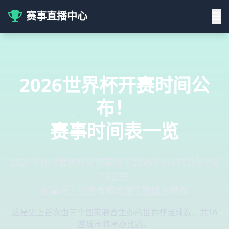
赛事直播中心
2026世界杯开赛时间公
布！
赛事时间表一览
2026年FIFA世界杯足球赛将于2026年6月11日至7月
19日在
加拿大、墨西哥和美国三国联合举办
这是史上首次由三个国家联合主办的世界杯足球赛，共16
座城市将承办比赛。