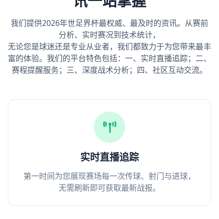
讯一站掌握
我们提供2026年世足界杯最权威、最及时的资讯。从赛前
分析、实时赛况到技术统计，
无论您是球迷还是专业从业者，我们都致力于为您带来最丰
富的体验。我们的平台特色包括：一、实时直播追踪；二、
赛程提醒服务；三、深度战术分析；四、社区互动交流。
实时直播追踪
第一时间为您展现赛场每一次传球、射门与进球，
无需刷新即可获取最新战报。