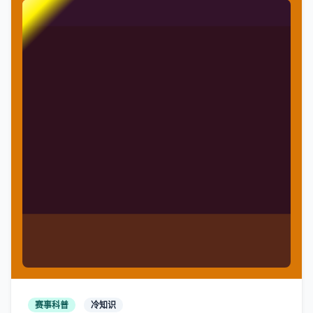
赛事科普
冷知识