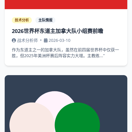
技术分析
主队情报
2026世界杯东道主加拿大队小组赛前瞻
战术分析师
•
2026-03-10
作为东道主之一的加拿大队，虽然在前四届世界杯中仅获一
胜，但2025年美洲杯赛后阵容实力大增。主教练..."