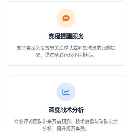
赛程提醒服务
支持自定义设置您关注球队或明星球员的比赛提
醒，错过精彩再也不用担心。
深度战术分析
专业评论团队带来赛前预测、技术复盘与球队实力
分析，提升观赛享受。