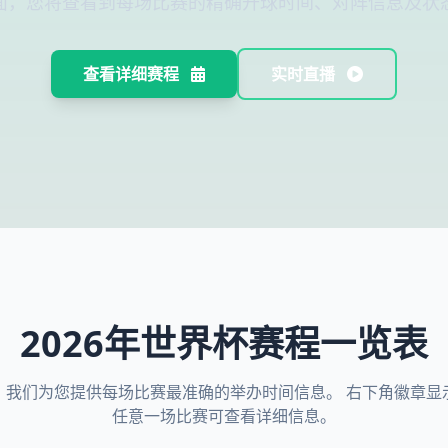
面，您将查看到每场比赛的精确开球时间、对阵信息及状
查看详细赛程
实时直播
2026年世界杯赛程一览表
，我们为您提供每场比赛最准确的举办时间信息。 右下角徽章显
任意一场比赛可查看详细信息。