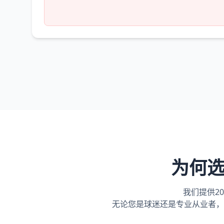
为何选
我们提供2
无论您是球迷还是专业从业者，