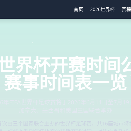
首页
2026世界杯
赛程
26世界杯开赛时间
赛事时间表一览
26年FIFA世界杯足球赛将于2026年6月11日至7月1
加拿大、墨西哥和美国三国联合举办
首次由三个国家联合主办的世界杯足球赛，共16座城市将