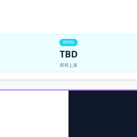
待开始
TBD
即将上演