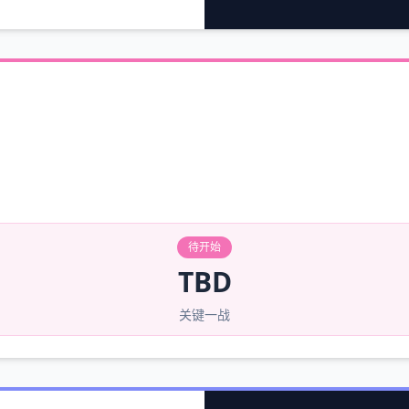
待开始
TBD
关键一战