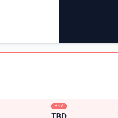
待开始
TBD