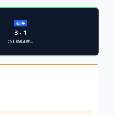
进行中
3 - 1
场上激战正酣...