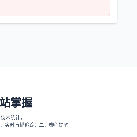
一站掌握
到技术统计，
、实时直播追踪；二、赛程提醒