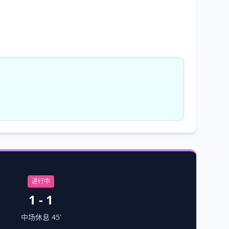
进行中
1 - 1
中场休息 45'