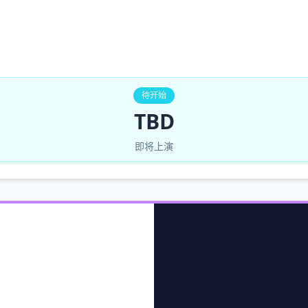
待开始
TBD
即将上演