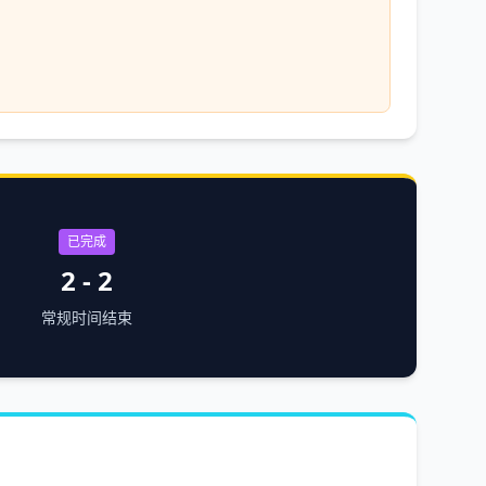
已完成
2 - 2
常规时间结束