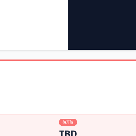
待开始
TBD