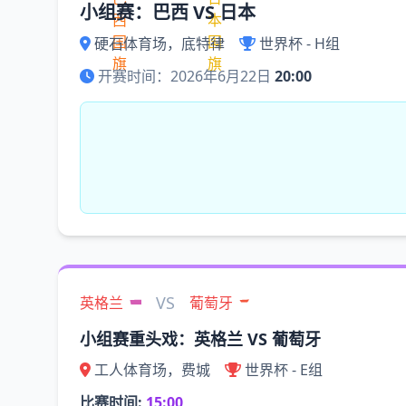
小组赛：巴西 VS 日本
硬石体育场，底特律
世界杯 - H组
开赛时间：2026年6月22日
20:00
VS
英格兰
葡萄牙
小组赛重头戏：英格兰 VS 葡萄牙
工人体育场，费城
世界杯 - E组
比赛时间:
15:00