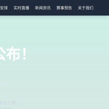
安排
实时直播
新闻资讯
赛事预告
关于我们
公布！
9日在
承办比赛。