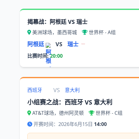
揭幕战：阿根廷 VS 瑞士
美洲球场，墨西哥城
世界杯 - A组
阿根廷
VS
瑞士
比赛时间:
20:00
VS
西班牙
意大利
小组赛之战：西班牙 VS 意大利
AT&T球场，德州阿灵顿
世界杯 - C组
开赛时间：2026年6月15日
14:00