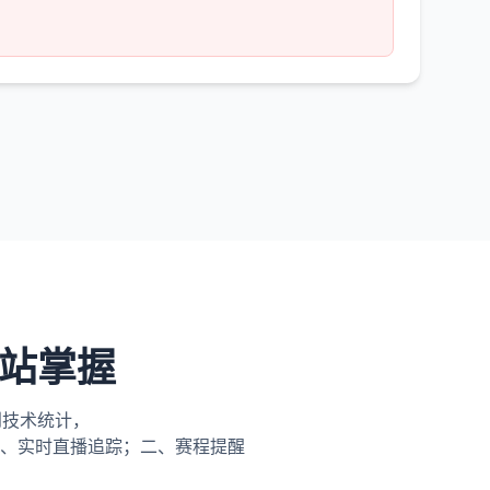
一站掌握
到技术统计，
、实时直播追踪；二、赛程提醒