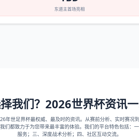
东道主首场亮相
择我们？2026世界杯资讯
026年世足界杯最权威、最及时的资讯。从赛前分析、实时赛况
我们都致力于为您带来最丰富的体验。我们的平台特色包括：一
服务；三、深度战术分析；四、社区互动交流。