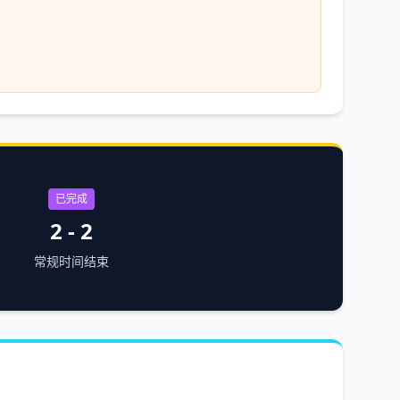
已完成
2 - 2
常规时间结束