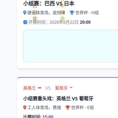
小组赛：巴西 VS 日本
硬石体育场，底特律
世界杯 - H组
开赛时间：2026年6月22日
20:00
VS
英格兰
葡萄牙
小组赛重头戏：英格兰 VS 葡萄牙
工人体育场，费城
世界杯 - E组
比赛时间:
15:00