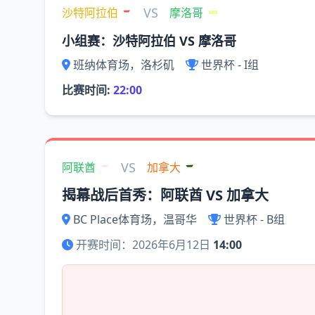
VS
沙特阿拉伯
摩洛哥
小组赛：沙特阿拉伯 VS 摩洛哥
班纳体育场，洛杉矶
世界杯 - I组
比赛时间:
22:00
VS
阿联酋
加拿大
揭幕战后首秀：阿联酋 VS 加拿大
BC Place体育场，温哥华
世界杯 - B组
开赛时间：2026年6月12日
14:00