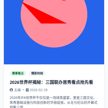
赛事看点
精彩时刻
2026世界杯揭秘：三国联办首秀看点抢先看
主编
•
2026-02-28
2026年IFA世界杯不仅仅是一场球类盛宴，更是三国文化、
体育基础设施与科技创新的华丽绽放。从无与伦比的开幕式
到集三国...