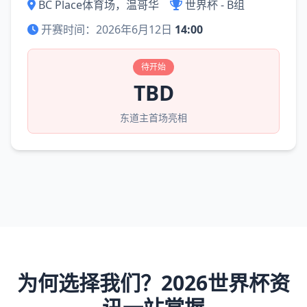
BC Place体育场，温哥华
世界杯 - B组
开赛时间：2026年6月12日
14:00
待开始
TBD
东道主首场亮相
为何选择我们？2026世界杯资