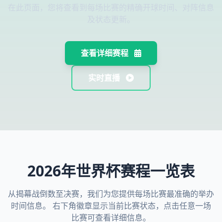
在此页面，您将查看到每场比赛的精确开球时间、对阵信息
及状态更新。
查看详细赛程
实时直播
2026年世界杯赛程一览表
从揭幕战倒数至决赛，我们为您提供每场比赛最准确的举办
时间信息。 右下角徽章显示当前比赛状态，点击任意一场
比赛可查看详细信息。