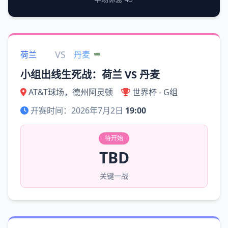
VS
荷兰
丹麦
小组出线生死战：荷兰 VS 丹麦
AT&T球场，德州阿灵顿
世界杯 - G组
开赛时间：2026年7月2日
19:00
待开始
TBD
关键一战