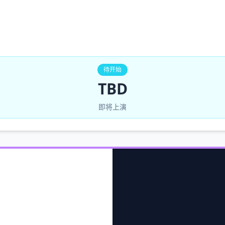
待开始
TBD
即将上演