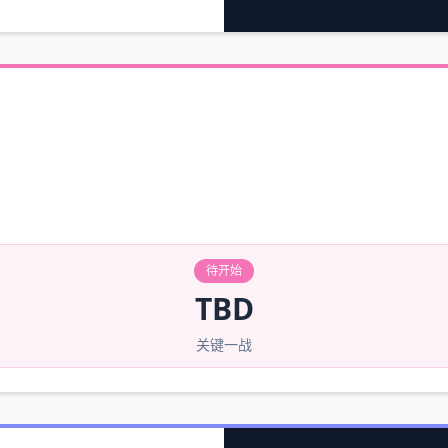
待开始
TBD
关键一战