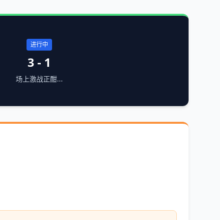
进行中
3 - 1
场上激战正酣...