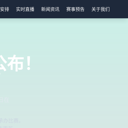
安排
实时直播
新闻资讯
赛事预告
关于我们
公布！
9日在
承办比赛。