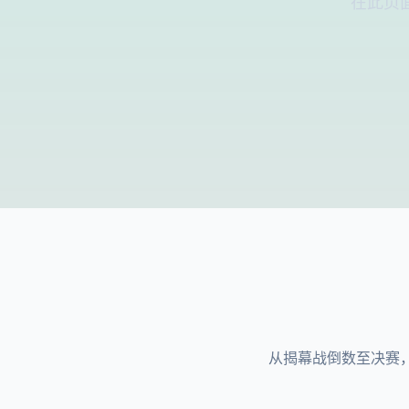
在此页
从揭幕战倒数至决赛