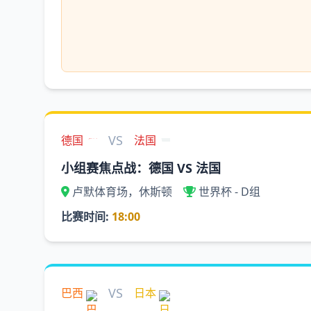
VS
德国
法国
小组赛焦点战：德国 VS 法国
卢默体育场，休斯顿
世界杯 - D组
比赛时间:
18:00
VS
巴西
日本