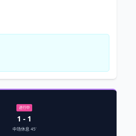
进行中
1 - 1
中场休息 45'