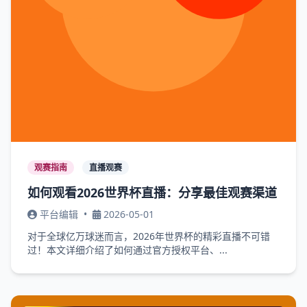
观赛指南
直播观赛
如何观看2026世界杯直播：分享最佳观赛渠道
平台编辑
•
2026-05-01
对于全球亿万球迷而言，2026年世界杯的精彩直播不可错
过！本文详细介绍了如何通过官方授权平台、...