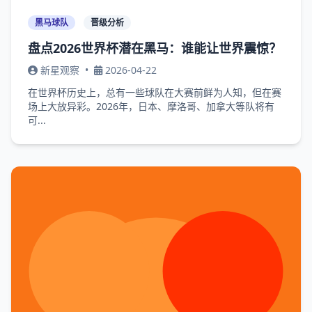
黑马球队
晋级分析
盘点2026世界杯潜在黑马：谁能让世界震惊？
新星观察
•
2026-04-22
在世界杯历史上，总有一些球队在大赛前鲜为人知，但在赛
场上大放异彩。2026年，日本、摩洛哥、加拿大等队将有
可...