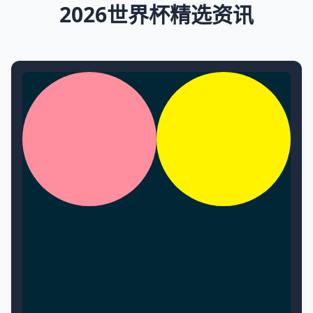
2026世界杯精选资讯