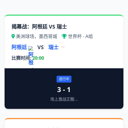
揭幕战：阿根廷 VS 瑞士
美洲球场，墨西哥城
世界杯 - A组
阿根廷
VS
瑞士
比赛时间:
20:00
进行中
3 - 1
场上激战正酣...