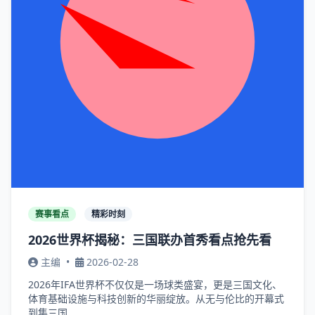
赛事看点
精彩时刻
2026世界杯揭秘：三国联办首秀看点抢先看
主编
•
2026-02-28
2026年IFA世界杯不仅仅是一场球类盛宴，更是三国文化、
体育基础设施与科技创新的华丽绽放。从无与伦比的开幕式
到集三国...