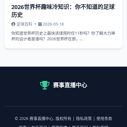
2026世界杯趣味冷知识：你不知道的足球
历史
足球百科
•
2026-05-18
你知道世界杯历史上最快进球用时仅11秒吗？你了解大力神
杯的设计者是谁吗？2026世界杯在即，...
赛事直播中心
© 2026 赛事直播中心. 版权所有 | 隐私政策 | 使用条款