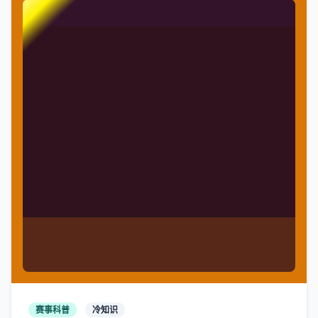
赛事科普
冷知识