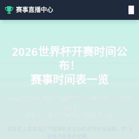
赛事直播中心
2026世界杯开赛时间公
布！
赛事时间表一览
2026年FIFA世界杯足球赛将于2026年6月11日至7月
19日在
加拿大、墨西哥和美国三国联合举办
这是史上首次由三个国家联合主办的世界杯足球赛，共16
座城市将承办比赛。