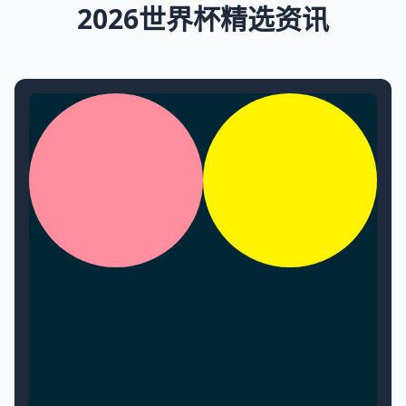
2026世界杯精选资讯