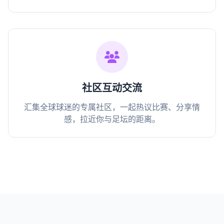
社区互动交流
汇集全球球迷的专属社区，一起热议比赛、分享情
感，拉近你与足坛的距离。