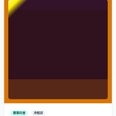
赛事科普
冷知识