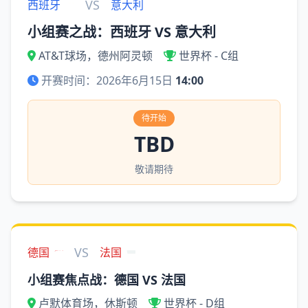
VS
西班牙
意大利
小组赛之战：西班牙 VS 意大利
AT&T球场，德州阿灵顿
世界杯 - C组
开赛时间：2026年6月15日
14:00
待开始
TBD
敬请期待
VS
德国
法国
小组赛焦点战：德国 VS 法国
卢默体育场，休斯顿
世界杯 - D组