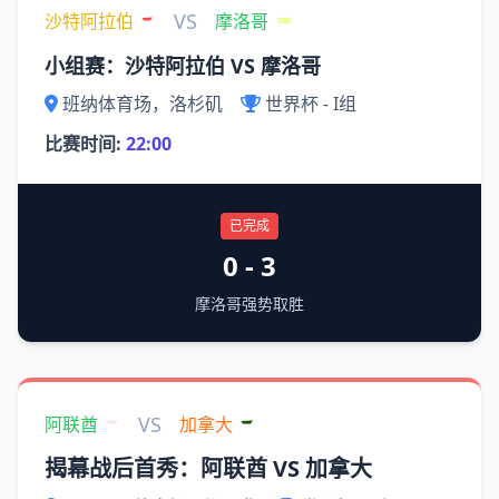
VS
沙特阿拉伯
摩洛哥
小组赛：沙特阿拉伯 VS 摩洛哥
班纳体育场，洛杉矶
世界杯 - I组
比赛时间:
22:00
已完成
0 - 3
摩洛哥强势取胜
VS
阿联酋
加拿大
揭幕战后首秀：阿联酋 VS 加拿大