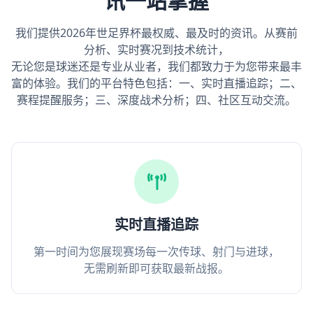
讯一站掌握
我们提供2026年世足界杯最权威、最及时的资讯。从赛前
分析、实时赛况到技术统计，
无论您是球迷还是专业从业者，我们都致力于为您带来最丰
富的体验。我们的平台特色包括：一、实时直播追踪；二、
赛程提醒服务；三、深度战术分析；四、社区互动交流。
实时直播追踪
第一时间为您展现赛场每一次传球、射门与进球，
无需刷新即可获取最新战报。