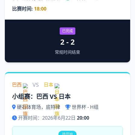
比赛时间:
18:00
已完成
2 - 2
常规时间结束
VS
巴西
日本
小组赛：巴西 VS 日本
硬石体育场，底特律
世界杯 - H组
开赛时间：2026年6月22日
20:00
待开始