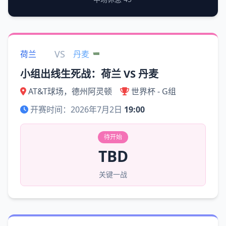
VS
荷兰
丹麦
小组出线生死战：荷兰 VS 丹麦
AT&T球场，德州阿灵顿
世界杯 - G组
开赛时间：2026年7月2日
19:00
待开始
TBD
关键一战