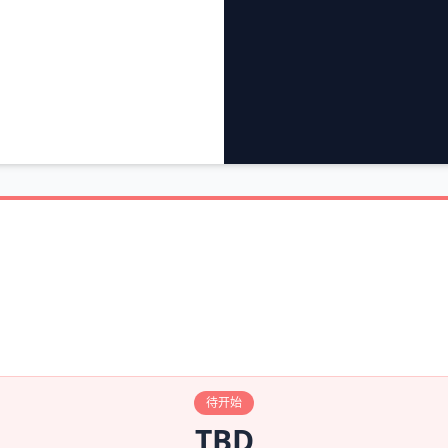
待开始
TBD