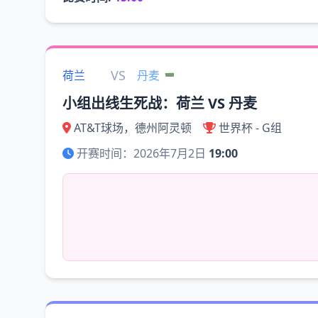
VS
荷兰
丹麦
小组出线生死战：荷兰 VS 丹麦
AT&T球场，德州阿灵顿
世界杯 - G组
开赛时间：2026年7月2日
19:00