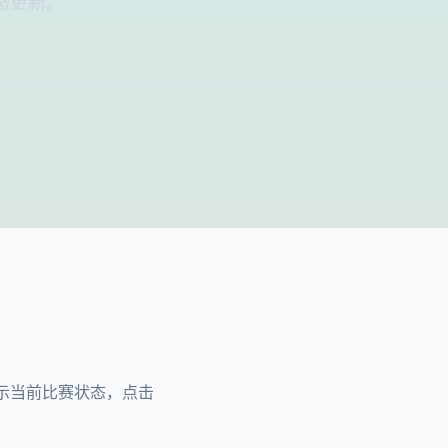
态更新。
示当前比赛状态，点击