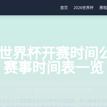
首页
2026世界杯
赛程
26世界杯开赛时间
赛事时间表一览
26年FIFA世界杯足球赛将于2026年6月11日至7月1
加拿大、墨西哥和美国三国联合举办
首次由三个国家联合主办的世界杯足球赛，共16座城市将