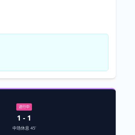
进行中
1 - 1
中场休息 45'