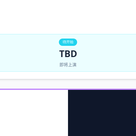
待开始
TBD
即将上演