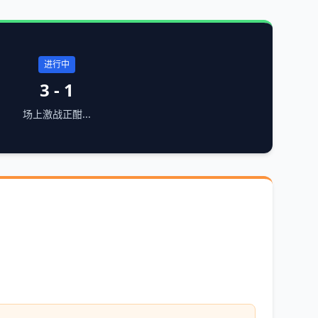
进行中
3 - 1
场上激战正酣...